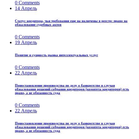
0
Comments
14
Апрель
Статус кредитора, чьи требования еще на включены в реестр: право на
обжалование судебных актов
0
Comments
19
Апрель
Понятие и сущность рынка интеллектуальных услуг
0
Comments
22
Апрель
Приостановление производства по делу о банкротстве в случаи
обжалования решений собрания кредиторов (комитета кредиторов) есть
право, а не обязанность суда
0
Comments
22
Апрель
Приостановление производства по делу о банкротстве в случаи
обжалования решений собрания кредиторов (комитета кредиторов) есть
право, а не обязанность суда