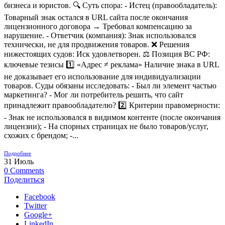
бизнеса и юристов. 🔍 Суть спора: - Истец (правообладатель):
Товарный знак остался в URL сайта после окончания
лицензионного договора → Требовал компенсацию за
нарушение. - Ответчик (компания): Знак использовался
технически, не для продвижения товаров. ❌ Решения
нижестоящих судов: Иск удовлетворен. ⚖️ Позиция ВС РФ:
ключевые тезисы 1️⃣ «Адрес ≠ реклама» Наличие знака в URL
не доказывает его использование для индивидуализации
товаров. Суды обязаны исследовать: - Был ли элемент частью
маркетинга? - Мог ли потребитель решить, что сайт
принадлежит правообладателю? 2️⃣ Критерии правомерности:
- Знак не использовался в видимом контенте (после окончания
лицензии); - На спорных страницах не было товаров/услуг,
схожих с брендом; -...
Подробнее
31
Июль
0
Comments
Поделиться
Facebook
Twitter
Google+
LinkedIn