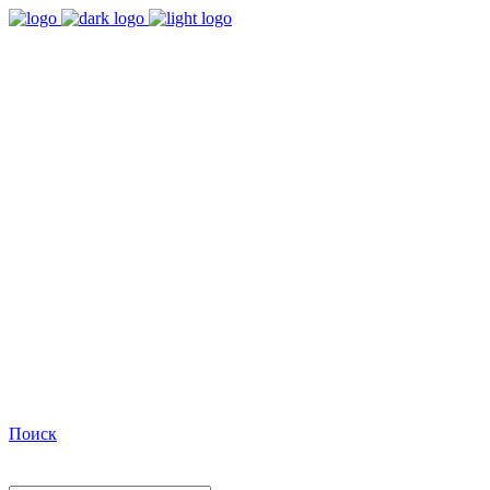
9:00 - 18:00
Время работы Пн-Пт
+7(495)482-32-03
Позвоните нам
Facebook
Поиск