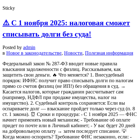
Sticky
⚠️ С 1 ноября 2025: налоговая сможет
списывать долги без суда!
Posted by
admin
в
Новое в законодательстве
,
Новости
,
Полезная информация
Федеральный закон № 287-ФЗ вводит новые правила
взыскания задолженности с физлиц. Рассказываем, как
защитить свои деньги. 🔥 Что меняется? 1. Внесудебный
порядок: ИФНС получит право списывать долги по налогам
прямо со счетов физлиц (не ИП!) без обращения в суд. →
Касается налогов, которые гражданин рассчитывает сам
(например, НДФЛ при продаже имущества, налог на
имущество). 2. Судебный контроль сохраняется: Если вы
оспариваете долг — взыскание пройдет только через суд (п. 8
ст. 1 закона). ⏰ Сроки и процедура: - С 1 ноября 2025 — ФНС
начнет применять новый механизм; - Требование об оплате
придет по почте или в Личный кабинет; - У вас будет 20 дней
на добровольную оплату → затем последует списание. 💡
Когда можно оспорить? Требование ФНС незаконно, если: -