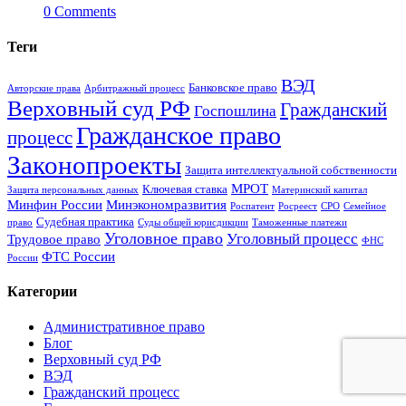
0
Comments
Теги
ВЭД
Банковское право
Авторские права
Арбитражный процесс
Верховный суд РФ
Гражданский
Госпошлина
Гражданское право
процесс
Законопроекты
Защита интеллектуальной собственности
МРОТ
Ключевая ставка
Защита персональных данных
Материнский капитал
Минфин России
Минэкономразвития
Роспатент
Росреест
СРО
Семейное
Судебная практика
право
Суды общей юрисдикции
Таможенные платежи
Уголовное право
Уголовный процесс
Трудовое право
ФНС
ФТС России
России
Категории
Административное право
Блог
Верховный суд РФ
ВЭД
Гражданский процесс