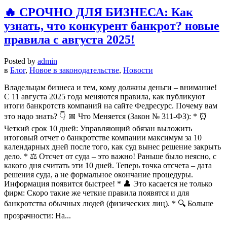
🔥 СРОЧНО ДЛЯ БИЗНЕСА: Как
узнать, что конкурент банкрот? новые
правила с августа 2025!
Posted by
admin
в
Блог
,
Новое в законодательстве
,
Новости
Владельцам бизнеса и тем, кому должны деньги – внимание!
С 11 августа 2025 года меняются правила, как публикуют
итоги банкротств компаний на сайте Федресурс. Почему вам
это надо знать? 👇 📅 Что Меняется (Закон № 311-ФЗ): * ⏰
Четкий срок 10 дней: Управляющий обязан выложить
итоговый отчет о банкротстве компании максимум за 10
календарных дней после того, как суд вынес решение закрыть
дело. * ⚖️ Отсчет от суда – это важно! Раньше было неясно, с
какого дня считать эти 10 дней. Теперь точка отсчета – дата
решения суда, а не формальное окончание процедуры.
Информация появится быстрее! * 👤 Это касается не только
фирм: Скоро такие же четкие правила появятся и для
банкротства обычных людей (физических лиц). * 🔍 Больше
прозрачности: На...