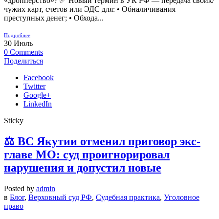
«дропперство»? ✅ Новый термин в УК РФ — передача своих/
чужих карт, счетов или ЭДС для: • Обналичивания
преступных денег; • Обхода...
Подробнее
30
Июль
0
Comments
Поделиться
Facebook
Twitter
Google+
LinkedIn
Sticky
⚖️ ВС Якутии отменил приговор экс-
главе МО: суд проигнорировал
нарушения и допустил новые
Posted by
admin
в
Блог
,
Верховный суд РФ
,
Судебная практика
,
Уголовное
право