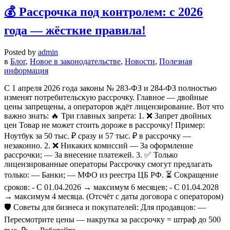
💰 Рассрочка под контролем: с 2026
года — жёсткие правила!
Posted by
admin
в
Блог
,
Новое в законодательстве
,
Новости
,
Полезная
информация
С 1 апреля 2026 года законы № 283-ФЗ и 284-ФЗ полностью
изменят потребительскую рассрочку. Главное — двойные
цены запрещены, а операторов ждёт лицензирование. Вот что
важно знать: 🔥 Три главных запрета: 1. ❌ Запрет двойных
цен Товар не может стоить дороже в рассрочку! Пример:
Ноутбук за 50 тыс. ₽ сразу и 57 тыс. ₽ в рассрочку —
незаконно. 2. ❌ Никаких комиссий — За оформление
рассрочки; — За внесение платежей. 3. ✅ Только
лицензированные операторы Рассрочку смогут предлагать
только: — Банки; — МФО из реестра ЦБ РФ. ⏳ Сокращение
сроков: - С 01.04.2026 → максимум 6 месяцев; - С 01.04.2028
→ максимум 4 месяца. (Отсчёт с даты договора с оператором)
🛡 Советы для бизнеса и покупателей: Для продавцов: —
Пересмотрите цены — накрутка за рассрочку = штраф до 500