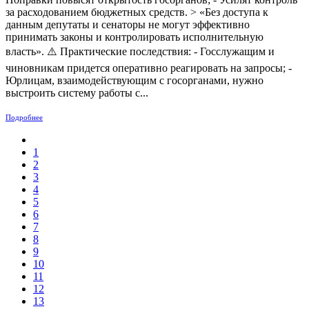
за расходованием бюджетных средств. > «Без доступа к
данным депутаты и сенаторы не могут эффективно
принимать законы и контролировать исполнительную
власть». ⚠️ Практические последствия: - Госслужащим и
чиновникам придется оперативно реагировать на запросы; -
Юрлицам, взаимодействующим с госорганами, нужно
выстроить систему работы с...
Подробнее
1
2
3
4
5
6
7
8
9
10
11
12
13