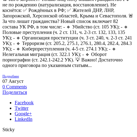
не по рождению (натурализация, восстановление). Не
коснётся: ✅ Рождённых в РФ; ✅ Жителей ДНР, ЛНР,
Запорожской, Херсонской областей, Крыма и Севастополя. 🚨
За что лишат гражданства? Новый список включает 82
состава УК РФ, в том числе: - 🔹 Убийство (ст. 105 УК); - 🔹
Половые преступления (ч. 2 ст. 131, ч. 2-3 ст. 132, 133, 135
УК); - 🔹 Организация проституции (ч. 3 ст. 240, ч. 2-3 ст. 241
УК); - 🔹 Терроризм (ст. 205.2, 275.1, 276.1, 280.4, 282.4, 284.3
УК); - 🔹 Киберпреступления (ч. 4-5 ст. 274.1 УК); - 🔹
Нелегальная миграция (ст. 322.1 УК); - 🔹 Оборот
порнографии (ст. 242.1-242.2 УК). 💡 Важно! Достаточно
одного приговора по указанным статьям...
Подробнее
07
Август
0
Comments
Поделиться
Facebook
Twitter
Google+
LinkedIn
Sticky