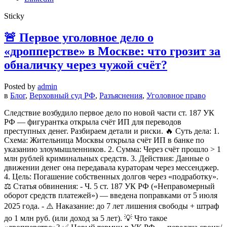
Sticky
🚨 Первое уголовное дело о
«дропперстве» в Москве: что грозит за
обналичку через чужой счёт?
Posted by
admin
в
Блог
,
Верховный суд РФ
,
Разъяснения
,
Уголовное право
Следствие возбудило первое дело по новой части ст. 187 УК
РФ — фигурантка открыла счёт ИП для переводов
преступных денег. Разбираем детали и риски. 🔥 Суть дела: 1.
Схема: Жительница Москвы открыла счёт ИП в банке по
указанию злоумышленников. 2. Сумма: Через счёт прошло > 1
млн рублей криминальных средств. 3. Действия: Данные о
движении денег она передавала кураторам через мессенджер.
4. Цель: Погашение собственных долгов через «подработку».
⚖️ Статья обвинения: - Ч. 5 ст. 187 УК РФ («Неправомерный
оборот средств платежей») — введена поправками от 5 июля
2025 года. - ⚠️ Наказание: до 7 лет лишения свободы + штраф
до 1 млн руб. (или доход за 5 лет). 💡 Что такое