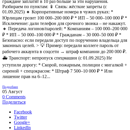
граждане заплатят в 10 раз больше за эти нарушения.
Разбираем по пунктам: 📱 Связь: жёсткие запреты (с
01.09.2025) 🔸 Корпоративные номера в чужих руках: *
Юрлицам грозит 100 000–200 000 ₽ * ИП – 50 000–100 000 ₽ *
Исключение: дали телефон для срочного звонка – не накажут.
🔸 Передача логинов/паролей: * Компаниям – 100 000–200 000
₽ * ИП – 50 000–100 000 ₽ * Гражданам – 30 000–50 000 ₽ *
Безопасно: если передали доступ по поручению владельца для
законных целей. > 💡 Пример: передали коллеге пароль от
рабочего аккаунта в соцсети → штраф компании до 200 000 ₽.
🚑 Транспорт: непропуск спецмашин (с 01.09.2025) Не
уступили дорогу: * Скорой, пожарным, полиции с мигалкой +
сиреной + спецокрасом: * Штраф 7 500–10 000 ₽ * Или
лишение прав на 6–12...
Подробнее
05
Август
0
Comments
Поделиться
Facebook
Twitter
Google+
LinkedIn