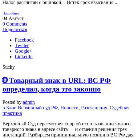
Налог рассчитан с ошибкой; - Истек срок взыскания...
Подробнее
04
Август
0
Comments
Поделиться
Facebook
Twitter
Google+
LinkedIn
Sticky
🌐 Товарный знак в URL: ВС РФ
определил, когда это законно
Posted by
admin
в
Блог
,
Верховный суд РФ
,
Новости
,
Разъяснения
,
Судебная
практика
Верховный Суд пересмотрел спор об использовании чужого
товарного знака в адресе сайта — и отменил решения трех
инстанций. Разбираем принципиальную позицию ВС РФ для