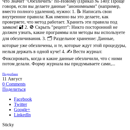
Что Значит "Обезличить" по-Новому (Приказ № 140): Проще
говоря, если вы делаете данные "анонимными" (например,
вместо полного удаления), нужно: 1. 📝 Написать свои
внутренние правила: Как именно вы это делаете, как
проверяете, что метод работает. Хранить эти правила под
замком! 🔐 2. 🚫 Скрыть "рецепт": Никто посторонний не
должен узнать, какие программы или методы вы используете
для обезличивания. 3. 🗂️ Раздельное хранение: Данные,
которые уже обезличены, и те, которые ждут этой процедуры,
нельзя держать в одной куче! 4. ✍️ Вести журнал:
Фиксировать, когда и какие данные обезличили, что с ними
потом делали. Форму журнала вы придумываете сами,...
Подробнее
11
Август
0
Comments
Поделиться
Facebook
Twitter
Google+
LinkedIn
Sticky