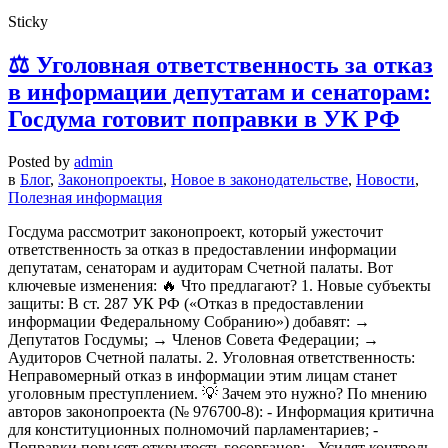
Sticky
⚖️ Уголовная ответственность за отказ
в информации депутатам и сенаторам:
Госдума готовит поправки в УК РФ
Posted by
admin
в
Блог
,
Законопроекты
,
Новое в законодательстве
,
Новости
,
Полезная информация
Госдума рассмотрит законопроект, который ужесточит
ответственность за отказ в предоставлении информации
депутатам, сенаторам и аудиторам Счетной палаты. Вот
ключевые изменения: 🔥 Что предлагают? 1. Новые субъекты
защиты: В ст. 287 УК РФ («Отказ в предоставлении
информации Федеральному Собранию») добавят: →
Депутатов Госдумы; → Членов Совета Федерации; →
Аудиторов Счетной палаты. 2. Уголовная ответственность:
Неправомерный отказ в информации этим лицам станет
уголовным преступлением. 💡 Зачем это нужно? По мнению
авторов законопроекта (№ 976700-8): - Информация критична
для конституционных полномочий парламентариев; -
Поправки повысят открытость госорганов; - Усилят контроль