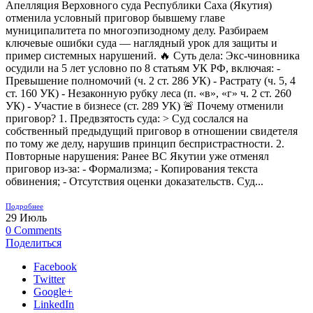
Апелляция Верховного суда Республики Саха (Якутия)
отменила условный приговор бывшему главе
муниципалитета по многоэпизодному делу. Разбираем
ключевые ошибки суда — наглядный урок для защиты и
пример системных нарушений. 🔥 Суть дела: Экс-чиновника
осудили на 5 лет условно по 8 статьям УК РФ, включая: -
Превышение полномочий (ч. 2 ст. 286 УК) - Растрату (ч. 5, 4
ст. 160 УК) - Незаконную рубку леса (п. «в», «г» ч. 2 ст. 260
УК) - Участие в бизнесе (ст. 289 УК) 🚨 Почему отменили
приговор? 1. Предвзятость суда: > Суд сослался на
собственный предыдущий приговор в отношении свидетеля
по тому же делу, нарушив принцип беспристрастности. 2.
Повторные нарушения: Ранее ВС Якутии уже отменял
приговор из-за: - Формализма; - Копирования текста
обвинения; - Отсутствия оценки доказательств. Суд...
Подробнее
29
Июль
0
Comments
Поделиться
Facebook
Twitter
Google+
LinkedIn