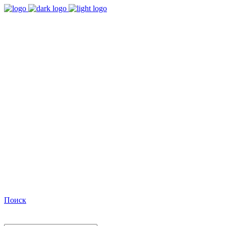
9:00 - 18:00
Время работы Пн-Пт
+7(495)482-32-03
Позвоните нам
Facebook
Поиск