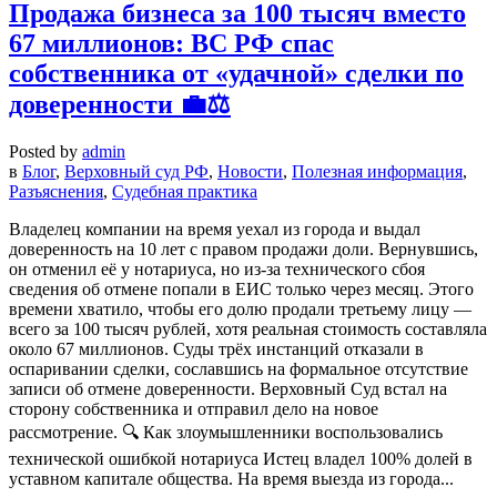
Продажа бизнеса за 100 тысяч вместо
67 миллионов: ВС РФ спас
собственника от «удачной» сделки по
доверенности 💼⚖️
Posted by
admin
в
Блог
,
Верховный суд РФ
,
Новости
,
Полезная информация
,
Разъяснения
,
Судебная практика
Владелец компании на время уехал из города и выдал
доверенность на 10 лет с правом продажи доли. Вернувшись,
он отменил её у нотариуса, но из-за технического сбоя
сведения об отмене попали в ЕИС только через месяц. Этого
времени хватило, чтобы его долю продали третьему лицу —
всего за 100 тысяч рублей, хотя реальная стоимость составляла
около 67 миллионов. Суды трёх инстанций отказали в
оспаривании сделки, сославшись на формальное отсутствие
записи об отмене доверенности. Верховный Суд встал на
сторону собственника и отправил дело на новое
рассмотрение. 🔍 Как злоумышленники воспользовались
технической ошибкой нотариуса Истец владел 100% долей в
уставном капитале общества. На время выезда из города...