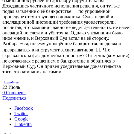
6 миллионов рублей по договору поручительства.
Дождавшись частичного исполнения решения, он тут же
подал заявление о её банкротстве — по упрощённой
процедуре отсутствующего должника. Суды первой и
апелляционной инстанций требования удовлетворили,
посчитав, что компания давно не ведёт деятельность, не имеет
операций по счетам и убыточна. Однако у компании было
иное мнение, и Верховный Суд встал на её сторону.
Разбираемся, почему упрощённое банкротство не должно
превращаться в инструмент захвата активов. 🕵️‍♂️ Что
скрывалось за фасадом «убыточности»? Ответчик (компания)
не согласился с решением о банкротстве и обратился в
Верховный Суд. Он привёл убедительные доказательства
того, что компания на самом...
Подробнее
22
Июль
0
Comments
Поделиться
Facebook
Twitter
Google+
LinkedIn