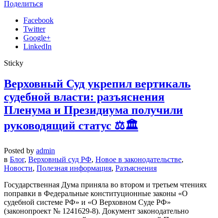
Поделиться
Facebook
Twitter
Google+
LinkedIn
Sticky
Верховный Суд укрепил вертикаль
судебной власти: разъяснения
Пленума и Президиума получили
руководящий статус ⚖️🏛️
Posted by
admin
в
Блог
,
Верховный суд РФ
,
Новое в законодательстве
,
Новости
,
Полезная информация
,
Разъяснения
Государственная Дума приняла во втором и третьем чтениях
поправки в Федеральные конституционные законы «О
судебной системе РФ» и «О Верховном Суде РФ»
(законопроект № 1241629-8). Документ законодательно