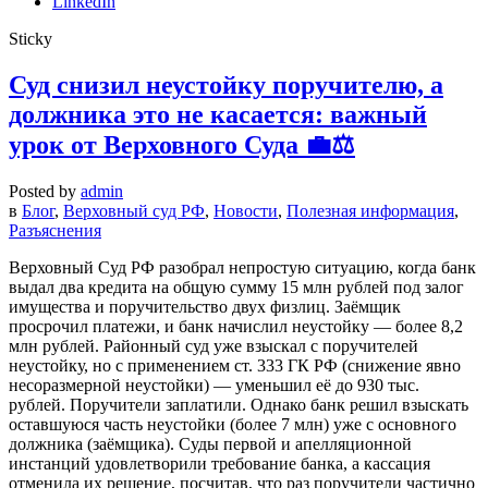
LinkedIn
Sticky
Суд снизил неустойку поручителю, а
должника это не касается: важный
урок от Верховного Суда 💼⚖️
Posted by
admin
в
Блог
,
Верховный суд РФ
,
Новости
,
Полезная информация
,
Разъяснения
Верховный Суд РФ разобрал непростую ситуацию, когда банк
выдал два кредита на общую сумму 15 млн рублей под залог
имущества и поручительство двух физлиц. Заёмщик
просрочил платежи, и банк начислил неустойку — более 8,2
млн рублей. Районный суд уже взыскал с поручителей
неустойку, но с применением ст. 333 ГК РФ (снижение явно
несоразмерной неустойки) — уменьшил её до 930 тыс.
рублей. Поручители заплатили. Однако банк решил взыскать
оставшуюся часть неустойки (более 7 млн) уже с основного
должника (заёмщика). Суды первой и апелляционной
инстанций удовлетворили требование банка, а кассация
отменила их решение, посчитав, что раз поручители частично