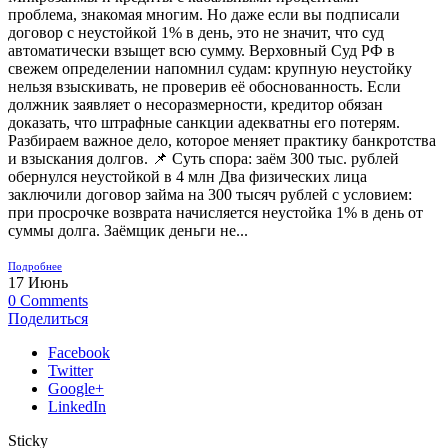
проблема, знакомая многим. Но даже если вы подписали
договор с неустойкой 1% в день, это не значит, что суд
автоматически взыщет всю сумму. Верховный Суд РФ в
свежем определении напомнил судам: крупную неустойку
нельзя взыскивать, не проверив её обоснованность. Если
должник заявляет о несоразмерности, кредитор обязан
доказать, что штрафные санкции адекватны его потерям.
Разбираем важное дело, которое меняет практику банкротства
и взыскания долгов. 📌 Суть спора: заём 300 тыс. рублей
обернулся неустойкой в 4 млн Два физических лица
заключили договор займа на 300 тысяч рублей с условием:
при просрочке возврата начисляется неустойка 1% в день от
суммы долга. Заёмщик деньги не...
Подробнее
17
Июнь
0
Comments
Поделиться
Facebook
Twitter
Google+
LinkedIn
Sticky