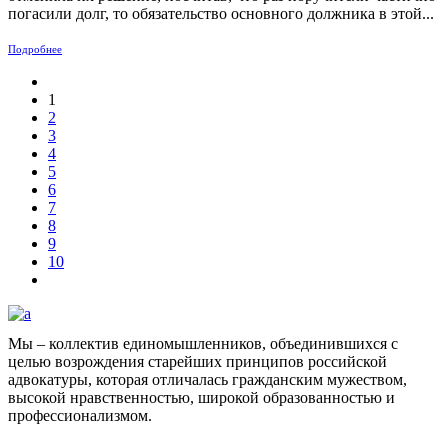
погасили долг, то обязательство основного должника в этой...
Подробнее
1
2
3
4
5
6
7
8
9
10
Мы – коллектив единомышленников, объединившихся с
целью возрождения старейших принципов российской
адвокатуры, которая отличалась гражданским мужеством,
высокой нравственностью, широкой образованностью и
профессионализмом.