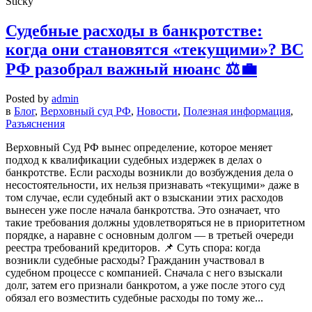
Sticky
Судебные расходы в банкротстве:
когда они становятся «текущими»? ВС
РФ разобрал важный нюанс ⚖️💼
Posted by
admin
в
Блог
,
Верховный суд РФ
,
Новости
,
Полезная информация
,
Разъяснения
Верховный Суд РФ вынес определение, которое меняет
подход к квалификации судебных издержек в делах о
банкротстве. Если расходы возникли до возбуждения дела о
несостоятельности, их нельзя признавать «текущими» даже в
том случае, если судебный акт о взыскании этих расходов
вынесен уже после начала банкротства. Это означает, что
такие требования должны удовлетворяться не в приоритетном
порядке, а наравне с основным долгом — в третьей очереди
реестра требований кредиторов. 📌 Суть спора: когда
возникли судебные расходы? Гражданин участвовал в
судебном процессе с компанией. Сначала с него взыскали
долг, затем его признали банкротом, а уже после этого суд
обязал его возместить судебные расходы по тому же...