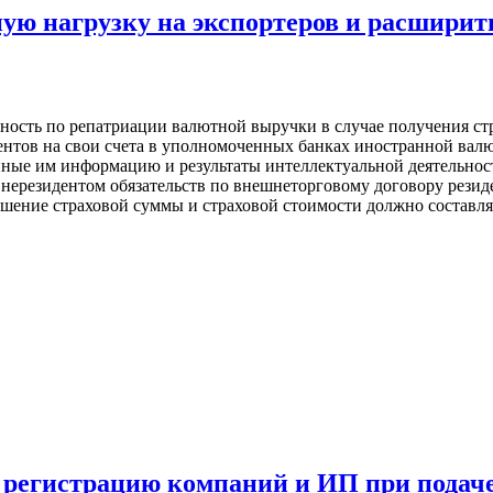
ю нагрузку на экспортеров и расширить
нность по репатриации валютной выручки в случае получения с
дентов на свои счета в уполномоченных банках иностранной валю
нные им информацию и результаты интеллектуальной деятельност
нерезидентом обязательств по внешнеторговому договору резиде
ение страховой суммы и страховой стоимости должно составлять
 регистрацию компаний и ИП при подаче