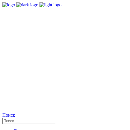
9:00 - 18:00
Время работы Пн-Пт
+7(495)482-32-03
Позвоните нам
Facebook
Поиск