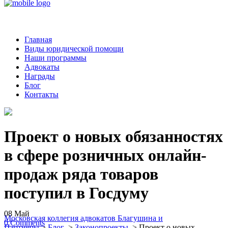
Главная
Виды юридической помощи
Наши программы
Адвокаты
Награды
Блог
Контакты
Проект о новых обязанностях
в сфере розничных онлайн-
продаж ряда товаров
поступил в Госдуму
08
Май
Московская коллегия адвокатов Благушина и
0
Comments
Партнеры
>
Блог
>
Законопроекты
>
Проект о новых