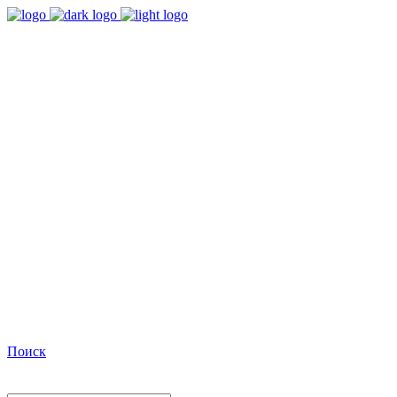
9:00 - 18:00
Время работы Пн-Пт
+7(495)482-32-03
Позвоните нам
Facebook
Поиск