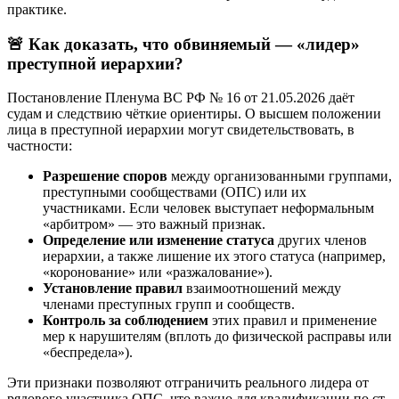
практике.
🚨
Как доказать, что обвиняемый — «лидер»
преступной иерархии?
Постановление Пленума ВС РФ № 16 от 21.05.2026 даёт
судам и следствию чёткие ориентиры. О высшем положении
лица в преступной иерархии могут свидетельствовать, в
частности:
Разрешение споров
между организованными группами,
преступными сообществами (ОПС) или их
участниками. Если человек выступает неформальным
«арбитром» — это важный признак.
Определение или изменение статуса
других членов
иерархии, а также лишение их этого статуса (например,
«коронование» или «разжалование»).
Установление правил
взаимоотношений между
членами преступных групп и сообществ.
Контроль за соблюдением
этих правил и применение
мер к нарушителям (вплоть до физической расправы или
«беспредела»).
Эти признаки позволяют отграничить реального лидера от
рядового участника ОПС, что важно для квалификации по ст.