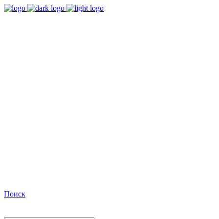
9:00 - 18:00
Время работы Пн-Пт
+7(495)482-32-03
Позвоните нам
Facebook
Поиск