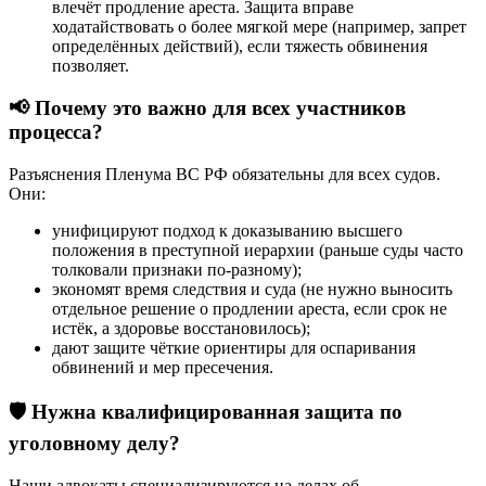
влечёт продление ареста. Защита вправе
ходатайствовать о более мягкой мере (например, запрет
определённых действий), если тяжесть обвинения
позволяет.
📢
Почему это важно для всех участников
процесса?
Разъяснения Пленума ВС РФ обязательны для всех судов.
Они:
унифицируют подход к доказыванию высшего
положения в преступной иерархии (раньше суды часто
толковали признаки по-разному);
экономят время следствия и суда (не нужно выносить
отдельное решение о продлении ареста, если срок не
истёк, а здоровье восстановилось);
дают защите чёткие ориентиры для оспаривания
обвинений и мер пресечения.
🛡️
Нужна квалифицированная защита по
уголовному делу?
Наши адвокаты специализируются на делах об