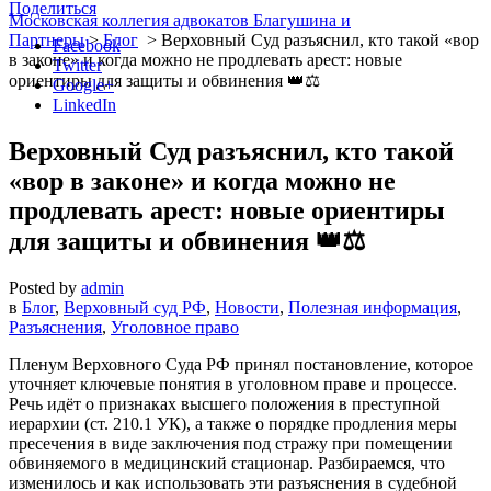
Поделиться
Московская коллегия адвокатов Благушина и
Партнеры
>
Блог
>
Верховный Суд разъяснил, кто такой «вор
Facebook
в законе» и когда можно не продлевать арест: новые
Twitter
ориентиры для защиты и обвинения 👑⚖️
Google+
LinkedIn
Верховный Суд разъяснил, кто такой
«вор в законе» и когда можно не
продлевать арест: новые ориентиры
для защиты и обвинения 👑⚖️
Posted by
admin
в
Блог
,
Верховный суд РФ
,
Новости
,
Полезная информация
,
Разъяснения
,
Уголовное право
Пленум Верховного Суда РФ принял постановление, которое
уточняет ключевые понятия в уголовном праве и процессе.
Речь идёт о признаках высшего положения в преступной
иерархии (ст. 210.1 УК), а также о порядке продления меры
пресечения в виде заключения под стражу при помещении
обвиняемого в медицинский стационар. Разбираемся, что
изменилось и как использовать эти разъяснения в судебной