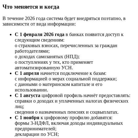
Что меняется и когда
В течение 2026 года система будет внедряться поэтапно, в
зависимости от вида информации:
С 1 февраля 2026 года
в банках появится доступ к
следующим сведениям:
о страховых взносах, перечисленных за граждан
работодателями;
о доходах самозанятых (НПД);
о поступлениях у тех, кто применяет
автоматизированную УСН.
С 1 апреля
начнется подключение к базам:
с информацией о мерах социальной поддержки;
с данными о материнском капитале и его
использовании.
С 1 августа
цифровой профиль начнёт предоставлять:
справки о доходах и уплаченных налогах физических
лиц;
сведения о назначенных пенсиях и соцвыплатах.
С 1 ноября
к цифровому профилю добавятся:
формы 3-НДФЛ, включая доходы индивидуальных
предпринимателей;
декларации по УСН;