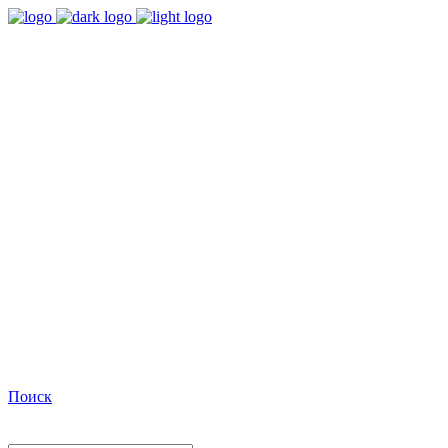
9:00 - 18:00
Время работы Пн-Пт
+7(495)482-32-03
Позвоните нам
Facebook
Поиск