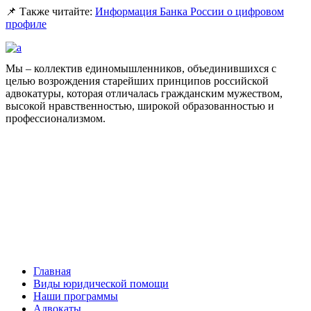
📌 Также читайте:
Информация Банка России о цифровом
профиле
Мы – коллектив единомышленников, объединившихся с
целью возрождения старейших принципов российской
адвокатуры, которая отличалась гражданским мужеством,
высокой нравственностью, широкой образованностью и
профессионализмом.
Facebook
НАВИГАЦИЯ
Главная
Виды юридической помощи
Наши программы
Адвокаты