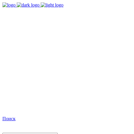
9:00 - 18:00
Время работы Пн-Пт
+7(495)482-32-03
Позвоните нам
Facebook
Поиск