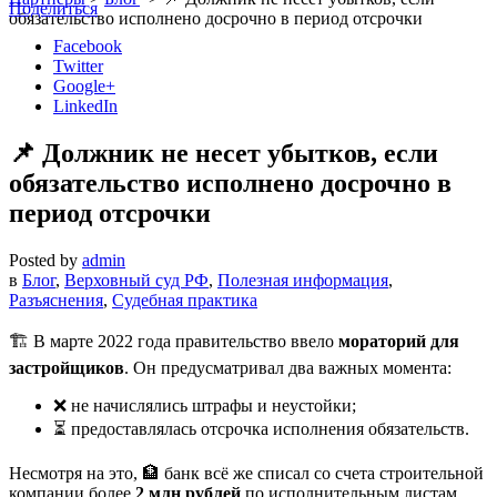
Поделиться
обязательство исполнено досрочно в период отсрочки
Facebook
Twitter
Google+
LinkedIn
📌 Должник не несет убытков, если
обязательство исполнено досрочно в
период отсрочки
Posted by
admin
в
Блог
,
Верховный суд РФ
,
Полезная информация
,
Разъяснения
,
Судебная практика
🏗 В марте 2022 года правительство ввело
мораторий для
застройщиков
. Он предусматривал два важных момента:
❌ не начислялись штрафы и неустойки;
⏳ предоставлялась отсрочка исполнения обязательств.
Несмотря на это, 🏦 банк всё же списал со счета строительной
компании более
2 млн рублей
по исполнительным листам.