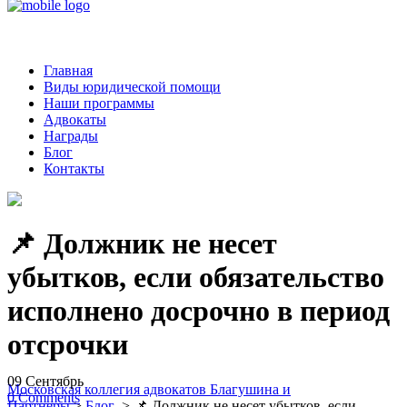
Главная
Виды юридической помощи
Наши программы
Адвокаты
Награды
Блог
Контакты
📌 Должник не несет
убытков, если обязательство
исполнено досрочно в период
отсрочки
09
Сентябрь
Московская коллегия адвокатов Благушина и
0
Comments
Партнеры
>
Блог
>
📌 Должник не несет убытков, если