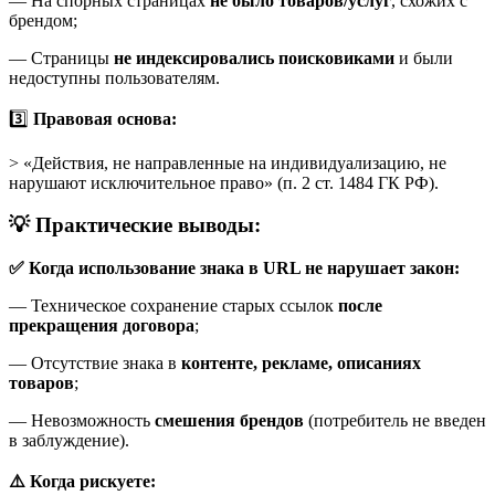
— На спорных страницах
не было товаров/услуг
, схожих с
брендом;
— Страницы
не индексировались поисковиками
и были
недоступны пользователям.
3️⃣
Правовая основа:
> «Действия, не направленные на индивидуализацию, не
нарушают исключительное право» (п. 2 ст. 1484 ГК РФ).
💡 Практические выводы:
✅ Когда использование знака в URL не нарушает закон:
— Техническое сохранение старых ссылок
после
прекращения договора
;
— Отсутствие знака в
контенте, рекламе, описаниях
товаров
;
— Невозможность
смешения брендов
(потребитель не введен
в заблуждение).
⚠️ Когда рискуете: