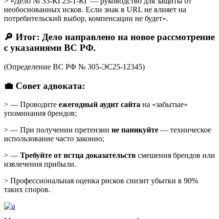
> «Дело № 33-КГ25-1-КГ — руководство для защиты от
необоснованных исков. Если знак в URL не влияет на
потребительский выбор, компенсации не будет».
🔎 Итог: Дело направлено на новое рассмотрение
с указаниями ВС РФ.
(Определение ВС РФ № 305-ЭС25-12345)
💼 Совет адвоката:
> — Проводите
ежегодный аудит сайта
на «забытые»
упоминания брендов;
> — При получении претензии
не паникуйте
— техническое
использование часто законно;
> —
Требуйте от истца доказательств
смешения брендов или
извлечения прибыли.
> Профессиональная оценка рисков снизит убытки в 90%
таких споров.