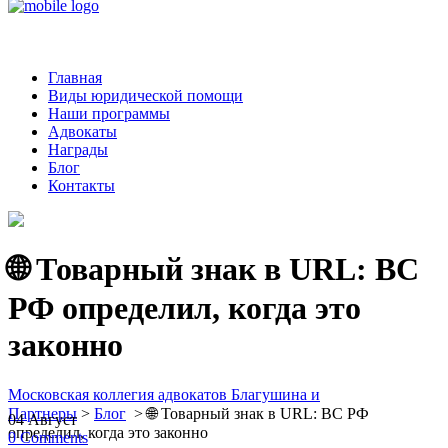
Главная
Виды юридической помощи
Наши программы
Адвокаты
Награды
Блог
Контакты
🌐 Товарный знак в URL: ВС
РФ определил, когда это
законно
Московская коллегия адвокатов Благушина и
Партнеры
>
Блог
>
🌐 Товарный знак в URL: ВС РФ
04
Август
определил, когда это законно
0
Comments