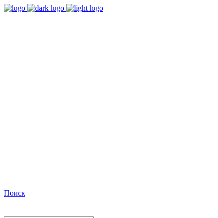
9:00 - 18:00
Время работы Пн-Пт
+7(495)482-32-03
Позвоните нам
Facebook
Поиск