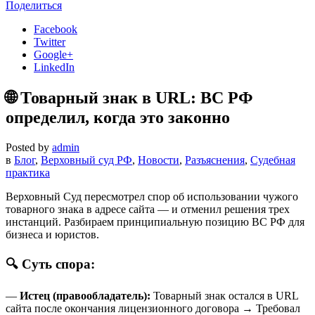
Поделиться
Facebook
Twitter
Google+
LinkedIn
🌐 Товарный знак в URL: ВС РФ
определил, когда это законно
Posted by
admin
в
Блог
,
Верховный суд РФ
,
Новости
,
Разъяснения
,
Судебная
практика
Верховный Суд пересмотрел спор об использовании чужого
товарного знака в адресе сайта — и отменил решения трех
инстанций. Разбираем принципиальную позицию ВС РФ для
бизнеса и юристов.
🔍 Суть спора:
—
Истец (правообладатель):
Товарный знак остался в URL
сайта после окончания лицензионного договора → Требовал