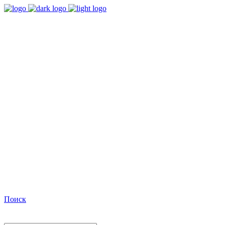
9:00 - 18:00
Время работы Пн-Пт
+7(495)482-32-03
Позвоните нам
Facebook
Поиск