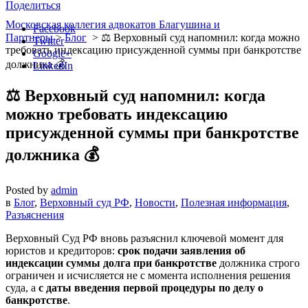
Поделиться
Московская коллегия адвокатов Благушина и
Facebook
Партнеры
>
Блог
>
⚖️ Верховный суд напомнил: когда можно
Twitter
требовать индексацию присужденной суммы при банкротстве
Google+
должника 💰
LinkedIn
⚖️ Верховный суд напомнил: когда
можно требовать индексацию
присужденной суммы при банкротстве
должника 💰
Posted by
admin
в
Блог
,
Верховный суд РФ
,
Новости
,
Полезная информация
,
Разъяснения
Верховный Суд РФ вновь разъяснил ключевой момент для
юристов и кредиторов:
срок подачи заявления об
индексации суммы долга при банкротстве
должника строго
ограничен и исчисляется не с момента исполнения решения
суда, а
с даты введения первой процедуры по делу о
банкротстве
.