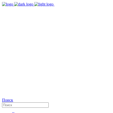
9:00 - 18:00
Время работы Пн-Пт
+7(495)482-32-03
Позвоните нам
Facebook
Поиск