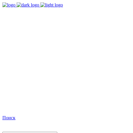
9:00 - 18:00
Время работы Пн-Пт
+7(495)482-32-03
Позвоните нам
Facebook
Поиск