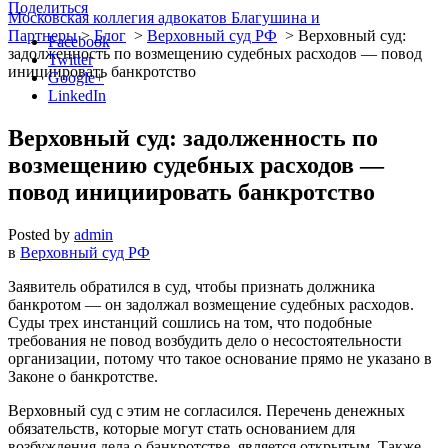
Поделиться
Московская коллегия адвокатов Благушина и
Партнеры
>
Блог
>
Верховный суд РФ
>
Верховный суд:
Facebook
задолженность по возмещению судебных расходов — повод
Twitter
инициировать банкротство
Google+
LinkedIn
Верховный суд: задолженность по
возмещению судебных расходов —
повод инициировать банкротство
Posted by
admin
в
Верховный суд РФ
Заявитель обратился в суд, чтобы признать должника
банкротом — он задолжал возмещение судебных расходов.
Суды трех инстанций сошлись на том, что подобные
требования не повод возбудить дело о несостоятельности
организации, потому что такое основание прямо не указано в
Законе о банкротстве.
Верховный суд с этим не согласился. Перечень денежных
обязательств, которые могут стать основанием для
возбуждения дела о банкротстве, является открытым. Также