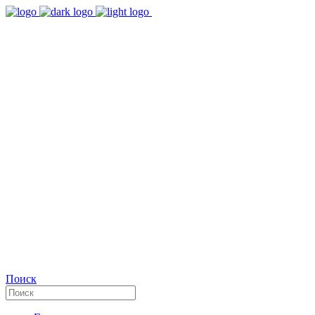
9:00 - 18:00
Время работы Пн-Пт
+7(495)482-32-03
Позвоните нам
Facebook
Поиск