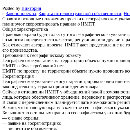
Posted by
Виктория
в
Законопроекты
,
Защита интеллектуальной собственности
,
Но
Сравним основные положения проекта о географическом указ
планируют скорректировать правила о НМПТ.
Общая характеристика
Правовая охрана будет только у того географического указания
во многом определяет его качество, репутацию или другие хар
Как отмечают авторы проекта, НМПТ дает представление не толь
его производства.
Требования к географическому объекту
Географическое указание: на территории объекта нужно проводи
НМПТ сейчас: требований нет.
НМПТ по проекту: на территории объекта нужно проводить все
Госрегистрация
Географическое указание смогут зарегистрировать одно или не
законодательству страны происхождения товара.
Сейчас в отношении НМПТ у объединений такой возможности не
лица, которые обеспечивают хранение, перевозку и распростра
В связи с перечисленным планируется дать возможность реги
Важно, что правовую охрану в качестве географического указа
Большинство остальных правил о географическом указании бу
— о знаке охраны;
— заявке на госрегистрацию;
— экспертизе обозначения.