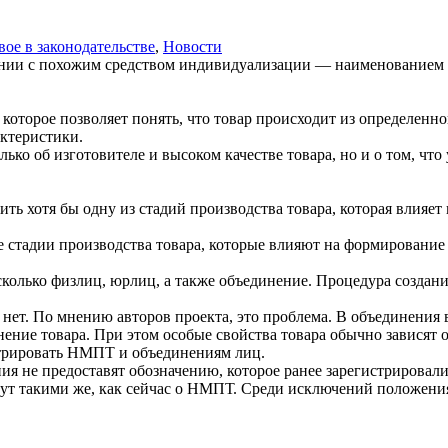
вое в законодательстве
,
Новости
ании с похожим средством индивидуализации — наименованием 
, которое позволяет понять, что товар происходит из определен
актеристики.
ко об изготовителе и высоком качестве товара, но и о том, что
ть хотя бы одну из стадий производства товара, которая влияет
 стадии производства товара, которые влияют на формирование 
сколько физлиц, юрлиц, а также объединение. Процедура создан
т. По мнению авторов проекта, это проблема. В объединения в
нение товара. При этом особые свойства товара обычно зависят 
стрировать НМПТ и объединениям лиц.
ния не предоставят обозначению, которое ранее зарегистрировал
дут такими же, как сейчас о НМПТ. Среди исключений положени