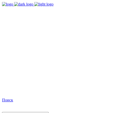
9:00 - 18:00
Время работы Пн-Пт
+7(495)482-32-03
Позвоните нам
Facebook
Поиск