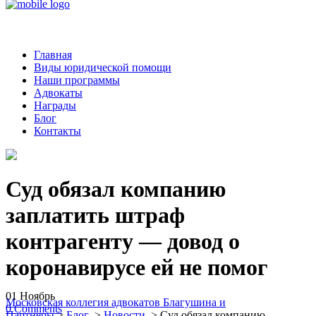
Главная
Виды юридической помощи
Наши программы
Адвокаты
Награды
Блог
Контакты
Суд обязал компанию
заплатить штраф
контрагенту — довод о
коронавирусе ей не помог
01
Ноябрь
Московская коллегия адвокатов Благушина и
0
Comments
Партнеры
>
Блог
>
Новости
>
Суд обязал компанию