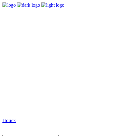
9:00 - 18:00
Время работы Пн-Пт
+7(495)482-32-03
Позвоните нам
Facebook
Поиск