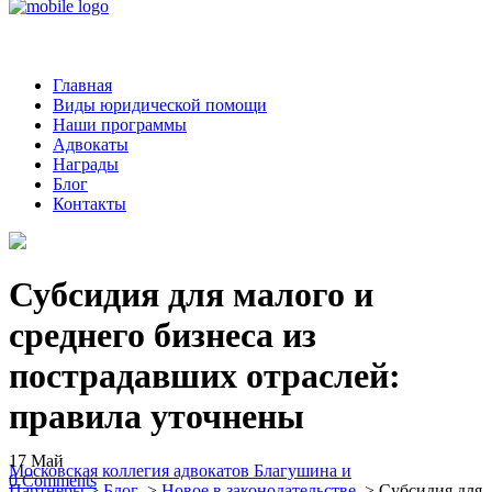
Главная
Виды юридической помощи
Наши программы
Адвокаты
Награды
Блог
Контакты
Субсидия для малого и
среднего бизнеса из
пострадавших отраслей:
правила уточнены
17
Май
Московская коллегия адвокатов Благушина и
0
Comments
Партнеры
>
Блог
>
Новое в законодательстве
>
Субсидия для