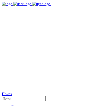
9:00 - 18:00
Время работы Пн-Пт
+7(495)482-32-03
Позвоните нам
Facebook
Поиск