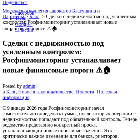
Поделиться
Московская коллегия адвокатов Благушина и
Facebook
Партнеры
>
Блог
>
Сделки с недвижимостью под усиленным
Twitter
контролем: Росфинмониторинг устанавливает новые
Google+
финансовые пороги ⚠️🏠
LinkedIn
Сделки с недвижимостью под
усиленным контролем:
Росфинмониторинг устанавливает
новые финансовые пороги ⚠️🏠
Posted by
admin
в
Блог
,
Новое в законодательстве
,
Новости
,
Полезная
информация
С 9 января 2026 года Росфинмониторинг начал
самостоятельно определять суммы, после которых операции с
недвижимостью попадают под обязательный контроль. Теперь
ведомство представило конкретный проект,
устанавливающий новые пороговые значения. Это
критически важное изменение для банков, риэлторов,