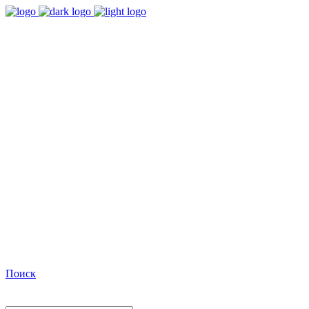
9:00 - 18:00
Время работы Пн-Пт
+7(495)482-32-03
Позвоните нам
Facebook
Поиск