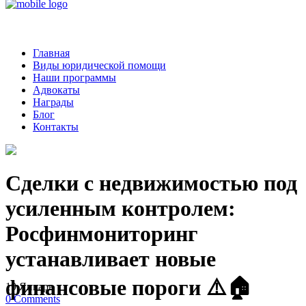
Главная
Виды юридической помощи
Наши программы
Адвокаты
Награды
Блог
Контакты
Сделки с недвижимостью под
усиленным контролем:
Росфинмониторинг
устанавливает новые
финансовые пороги ⚠️🏠
19
Январь
0
Comments