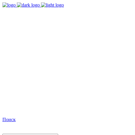
9:00 - 18:00
Время работы Пн-Пт
+7(495)482-32-03
Позвоните нам
Facebook
Поиск