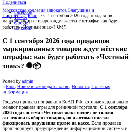
Поделиться
Московская коллегия адвокатов Благушина и
Facebook
Партнеры
>
Блог
>
С 1 сентября 2026 года продавцов
Twitter
маркированных товаров ждут жёсткие штрафы: как будет
Google+
работать «Честный знак»? 🛑📦
LinkedIn
С 1 сентября 2026 года продавцов
маркированных товаров ждут жёсткие
штрафы: как будет работать «Честный
знак»? 🛑📦
Posted by
admin
в
Блог
,
Новое в законодательстве
,
Новости
,
Полезная
информация
Госдума приняла поправки в КоАП РФ, которые кардинально
меняют правила игры для розничной торговли.
С 1 сентября
2026 года система «Честный знак» начнёт не только
отслеживать оборот товаров, но и автоматически
фиксировать нарушения прямо на кассе.
Если продавец
проигнорирует предупреждение информационной системы и