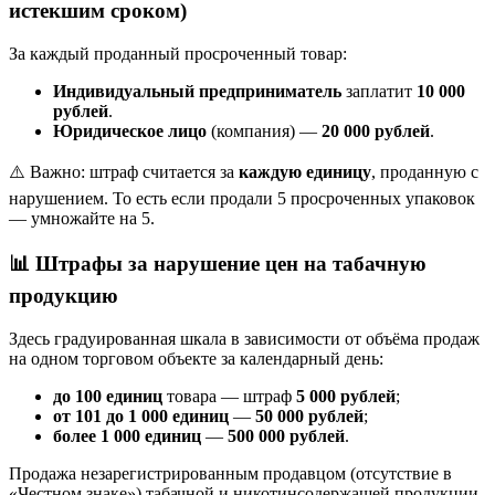
истекшим сроком)
За каждый проданный просроченный товар:
Индивидуальный предприниматель
заплатит
10 000
рублей
.
Юридическое лицо
(компания) —
20 000 рублей
.
⚠️ Важно: штраф считается за
каждую единицу
, проданную с
нарушением. То есть если продали 5 просроченных упаковок
— умножайте на 5.
📊
Штрафы за нарушение цен на табачную
продукцию
Здесь градуированная шкала в зависимости от объёма продаж
на одном торговом объекте за календарный день:
до 100 единиц
товара — штраф
5 000 рублей
;
от 101 до 1 000 единиц
—
50 000 рублей
;
более 1 000 единиц
—
500 000 рублей
.
Продажа незарегистрированным продавцом (отсутствие в
«Честном знаке») табачной и никотинсодержащей продукции,