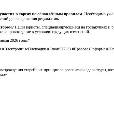
участия в торгах по обновлённым правилам
. Необходимо уже 
ений до оспаривания результатов.
атором?
Наши юристы, специализирующиеся на госзакупках и ра
кое сопровождение в условиях грядущих изменений.
июля 2026 года.*
н #ЭлектронныеПлощадки #Закон577ФЗ #ПравоваяРеформа #Ю
возрождения старейших принципов российской адвокатуры, кот
змом.