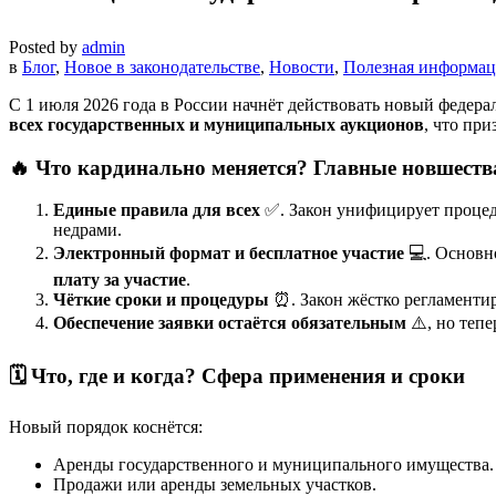
Posted by
admin
в
Блог
,
Новое в законодательстве
,
Новости
,
Полезная информац
С 1 июля 2026 года в России начнёт действовать новый федер
всех государственных и муниципальных аукционов
, что при
🔥
Что кардинально меняется? Главные новшеств
Единые правила для всех
✅. Закон унифицирует процед
недрами.
Электронный формат и бесплатное участие
💻. Основн
плату за участие
.
Чёткие сроки и процедуры
⏰. Закон жёстко регламенти
Обеспечение заявки остаётся обязательным
⚠️, но теп
🗓️
Что, где и когда? Сфера применения и сроки
Новый порядок коснётся:
Аренды государственного и муниципального имущества.
Продажи или аренды земельных участков.