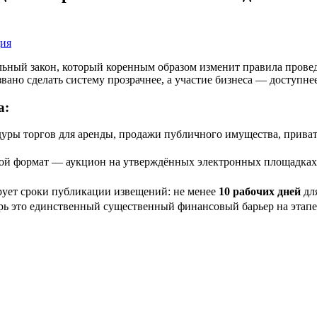
ия
альный закон, который коренным образом изменит правила пров
звано сделать систему прозрачнее, а участие бизнеса — доступнее
а:
уры торгов для аренды, продажи публичного имущества, прива
ой формат — аукцион на утверждённых электронных площадках
рует сроки публикации извещений: не менее
10 рабочих дней
дл
ерь это единственный существенный финансовый барьер на этапе