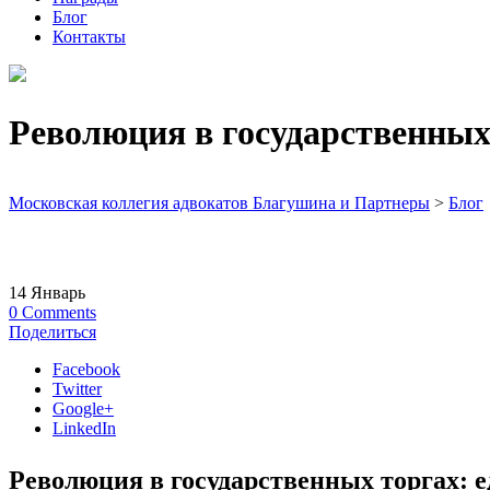
Блог
Контакты
Революция в государственных 
Московская коллегия адвокатов Благушина и Партнеры
>
Блог
14
Январь
0
Comments
Поделиться
Facebook
Twitter
Google+
LinkedIn
Революция в государственных торгах: ед