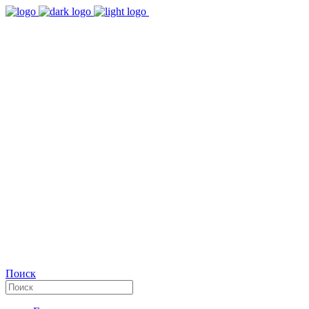
9:00 - 18:00
Время работы Пн-Пт
+7(495)482-32-03
Позвоните нам
Facebook
Поиск