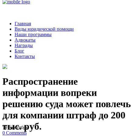
Главная
Виды юридической помощи
Наши программы
Адвокаты
Награды
Блог
Контакты
Распространение
информации вопреки
решению суда может повлечь
для компании штраф до 200
тыс. руб.
19
Сентябрь
0
Comments