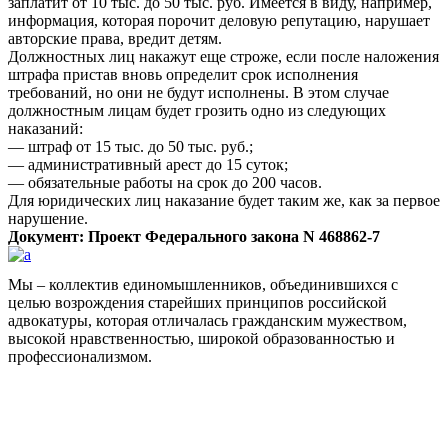
заплатит от 10 тыс. до 50 тыс. руб. Имеется в виду, например,
информация, которая порочит деловую репутацию, нарушает
авторские права, вредит детям.
Должностных лиц накажут еще строже, если после наложения
штрафа пристав вновь определит срок исполнения
требований, но они не будут исполнены. В этом случае
должностным лицам будет грозить одно из следующих
наказаний:
— штраф от 15 тыс. до 50 тыс. руб.;
— административный арест до 15 суток;
— обязательные работы на срок до 200 часов.
Для юридических лиц наказание будет таким же, как за первое
нарушение.
Документ: Проект Федерального закона N 468862-7
Мы – коллектив единомышленников, объединившихся с
целью возрождения старейших принципов российской
адвокатуры, которая отличалась гражданским мужеством,
высокой нравственностью, широкой образованностью и
профессионализмом.
Facebook