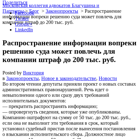
Поделиться
Московская коллегия адвокатов Благушина и
Партнеры
>
Блог
>
Законопроекты
>
Распространение
Facebook
информации вопреки решению суда может повлечь для
Twitter
компании штраф до 200 тыс. руб.
Google+
LinkedIn
Распространение информации вопреки
решению суда может повлечь для
компании штраф до 200 тыс. руб.
Posted by
Виктория
в
Законопроекты
,
Новое в законодательстве
,
Новости
Во втором чтении депутаты приняли проект о новых составах
административных правонарушений. Речь идет о
невыполнении одного или сразу двух требований
исполнительных документов:
— прекратить распространять информацию;
— опровергнуть сведения, которые уже опубликованы.
Компанию оштрафуют на сумму от 50 тыс. до 200 тыс. руб.,
если она не выполнит эти требования в срок, который
установил судебный пристав после вынесения постановления
о взыскании исполнительского сбора. Должностное лицо