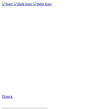
9:00 - 18:00
Время работы Пн-Пт
+7(495)482-32-03
Позвоните нам
Facebook
Поиск