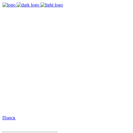
9:00 - 18:00
Время работы Пн-Пт
+7(495)482-32-03
Позвоните нам
Facebook
Поиск