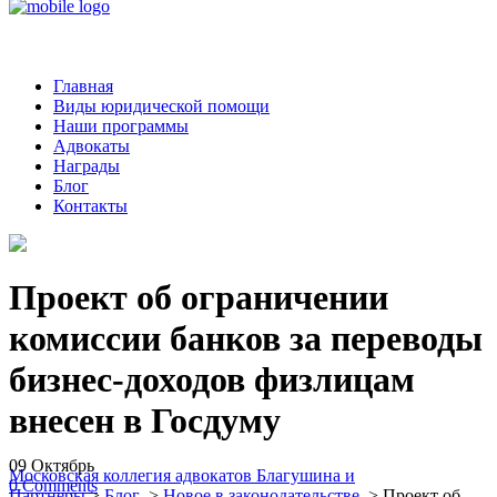
Главная
Виды юридической помощи
Наши программы
Адвокаты
Награды
Блог
Контакты
Проект об ограничении
комиссии банков за переводы
бизнес-доходов физлицам
внесен в Госдуму
09
Октябрь
Московская коллегия адвокатов Благушина и
0
Comments
Партнеры
>
Блог
>
Новое в законодательстве
>
Проект об