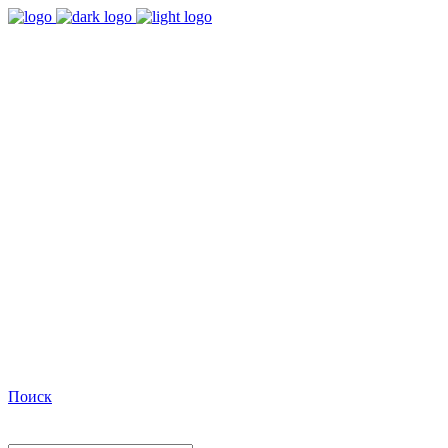
9:00 - 18:00
Время работы Пн-Пт
+7(495)482-32-03
Позвоните нам
Facebook
Поиск