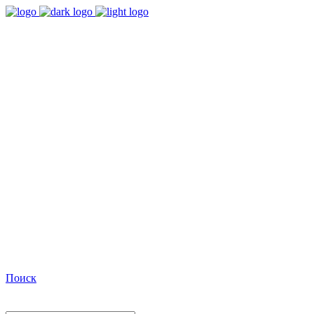
9:00 - 18:00
Время работы Пн-Пт
+7(495)482-32-03
Позвоните нам
Facebook
Поиск