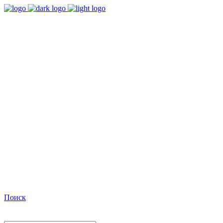
9:00 - 18:00
Время работы Пн-Пт
+7(495)482-32-03
Позвоните нам
Facebook
Поиск