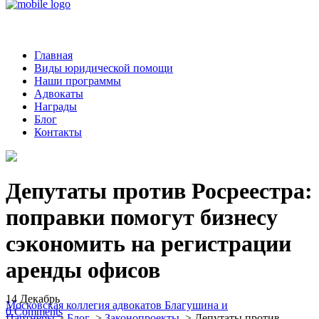
Главная
Виды юридической помощи
Наши программы
Адвокаты
Награды
Блог
Контакты
Депутаты против Росреестра:
поправки помогут бизнесу
сэкономить на регистрации
аренды офисов
14
Декабрь
Московская коллегия адвокатов Благушина и
0
Comments
Партнеры
>
Блог
>
Законопроекты
>
Депутаты против