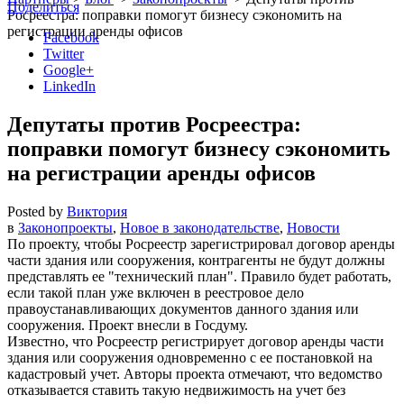
Поделиться
Росреестра: поправки помогут бизнесу сэкономить на
регистрации аренды офисов
Facebook
Twitter
Google+
LinkedIn
Депутаты против Росреестра:
поправки помогут бизнесу сэкономить
на регистрации аренды офисов
Posted by
Виктория
в
Законопроекты
,
Новое в законодательстве
,
Новости
По проекту, чтобы Росреестр зарегистрировал договор аренды
части здания или сооружения, контрагенты не будут должны
представлять ее
технический план
. Правило будет работать,
если такой план уже включен в реестровое дело
правоустанавливающих документов данного здания или
сооружения. Проект внесли в Госдуму.
Известно, что Росреестр регистрирует договор аренды части
здания или сооружения одновременно с ее постановкой на
кадастровый учет. Авторы проекта отмечают, что ведомство
отказывается ставить такую недвижимость на учет без