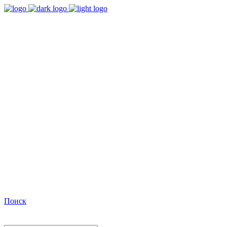
9:00 - 18:00
Время работы Пн-Пт
+7(495)482-32-03
Позвоните нам
Facebook
Поиск