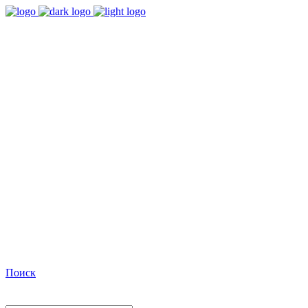
9:00 - 18:00
Время работы Пн-Пт
+7(495)482-32-03
Позвоните нам
Facebook
Поиск