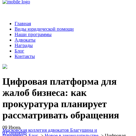
Главная
Виды юридической помощи
Наши программы
Адвокаты
Награды
Блог
Контакты
Цифровая платформа для
жалоб бизнеса: как
прокуратура планирует
рассматривать обращения
09
Июнь
Московская коллегия адвокатов Благушина и
0
Comments
Партнеры
>
Блог
>
Новое в законодательстве
>
Цифровая