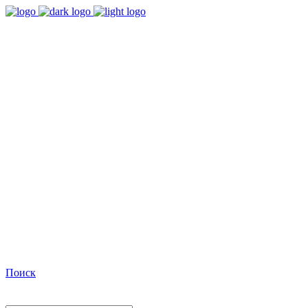
9:00 - 18:00
Время работы Пн-Пт
+7(495)482-32-03
Позвоните нам
Facebook
Поиск