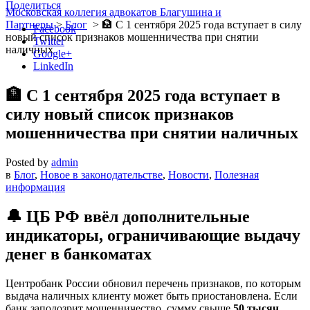
Поделиться
Московская коллегия адвокатов Благушина и
Партнеры
>
Блог
>
🏦 С 1 сентября 2025 года вступает в силу
Facebook
новый список признаков мошенничества при снятии
Twitter
наличных
Google+
LinkedIn
🏦 С 1 сентября 2025 года вступает в
силу новый список признаков
мошенничества при снятии наличных
Posted by
admin
в
Блог
,
Новое в законодательстве
,
Новости
,
Полезная
информация
🔔 ЦБ РФ ввёл дополнительные
индикаторы, ограничивающие выдачу
денег в банкоматах
Центробанк России обновил перечень признаков, по которым
выдача наличных клиенту может быть приостановлена. Если
банк заподозрит мошенничество, сумму свыше
50 тысяч