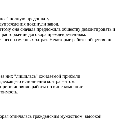
нес
полную предоплату.
дупреждения покинули завод.
этому она сначала предложила обществу демонтировать и
расторжение договора преждевременным.
ез несоразмерных затрат. Некоторые работы общество не
-за них
лишилась
ожидаемой прибыли.
адлежащего исполнения контрагентом.
о приостановило работы по вине компании.
тоимость.
орая отличалась гражданским мужеством, высокой