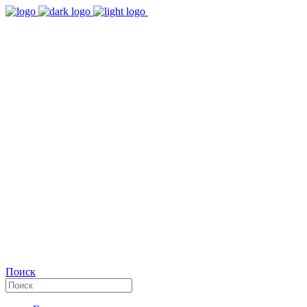
9:00 - 18:00
Время работы Пн-Пт
+7(495)482-32-03
Позвоните нам
Facebook
Поиск