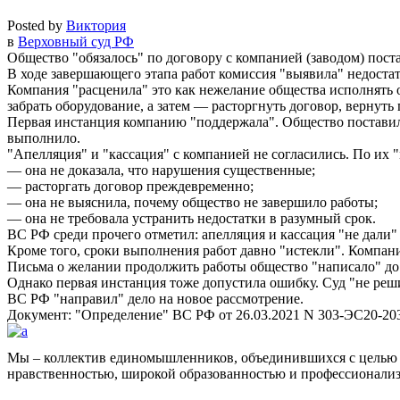
Posted by
Виктория
в
Верховный суд РФ
Общество
обязалось
по договору с компанией (заводом) пост
В ходе завершающего этапа работ комиссия
выявила
недостат
Компания
расценила
это как нежелание общества исполнять 
забрать оборудование, а затем — расторгнуть договор, вернут
Первая инстанция компанию
поддержала
. Общество постави
выполнило.
Апелляция
и
кассация
с компанией не согласились. По их
— она не доказала, что нарушения существенные;
— расторгать договор преждевременно;
— она не выяснила, почему общество не завершило работы;
— она не требовала устранить недостатки в разумный срок.
ВС РФ среди прочего отметил: апелляция и кассация
не дали
Кроме того, сроки выполнения работ давно
истекли
. Компан
Письма о желании продолжить работы общество
написало
до
Однако первая инстанция тоже допустила ошибку. Суд
не реш
ВС РФ
направил
дело на новое рассмотрение.
Документ:
Определение
ВС РФ от 26.03.2021 N 303-ЭС20-20
Мы – коллектив единомышленников, объединившихся с целью 
нравственностью, широкой образованностью и профессионали