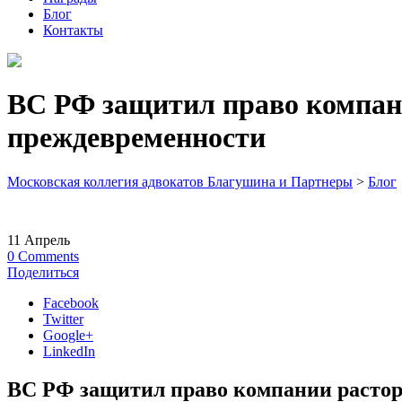
Блог
Контакты
ВС РФ защитил право компани
преждевременности
Московская коллегия адвокатов Благушина и Партнеры
>
Блог
11
Апрель
0
Comments
Поделиться
Facebook
Twitter
Google+
LinkedIn
ВС РФ защитил право компании расторг