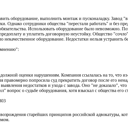
авить оборудование, выполнить монтаж и пусконаладку. Завод
в
ки. Однако сотрудники общества
перестали работать
и без пре
обязательства. Использовать оборудование было невозможно. По
ь предоплату и уплатить договорную неустойку. Общество
сочло
ло некачественное оборудование. Недостатки нельзя устранить б
мнению
:
должной оценки нарушениям. Компания ссылалась на то, что из
ия правомерно попросила суд прекратить договор после его нен
 выявления недостатков и ухода с завода. Оно
не доказало
, чт
ил
вопрос о судьбе оборудования, хотя взыскал с общества его с
303
возрождения старейших принципов российской адвокатуры, кот
змом.