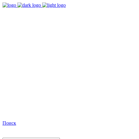
9:00 - 18:00
Время работы Пн-Пт
+7(495)482-32-03
Позвоните нам
Facebook
Поиск