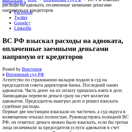
Поделиться
расходы на адвоката, оплаченные заемными деньгами
напрямую от кредиторов
Facebook
Twitter
Google+
LinkedIn
ВС РФ взыскал расходы на адвоката,
оплаченные заемными деньгами
напрямую от кредиторов
Posted by
Виктория
в
Верховный суд РФ
Агентство по страхованию вкладов подало в суд на
председателя совета директоров банка. Последний нанял
адвокатов. Часть денег на их оплату пришлось взять в долг.
Заимодавцы перевели деньги сразу на счет коллегии
адвокатов. Председатель выиграл дело и решил взыскать
судебные расходы.
Первые две инстанции взыскали их частично, а суд округа в
возмещении отказал полностью. Руководствуясь позицией ВС
РФ, он отметил: деньги можно было взыскать, если бы третьи
лица оплачивали за председателя услуги адвокатов в счет