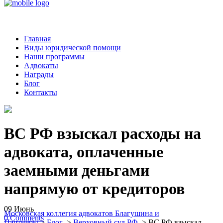
Главная
Виды юридической помощи
Наши программы
Адвокаты
Награды
Блог
Контакты
ВС РФ взыскал расходы на
адвоката, оплаченные
заемными деньгами
напрямую от кредиторов
09
Июнь
Московская коллегия адвокатов Благушина и
0
Comments
Партнеры
>
Блог
>
Верховный суд РФ
>
ВС РФ взыскал