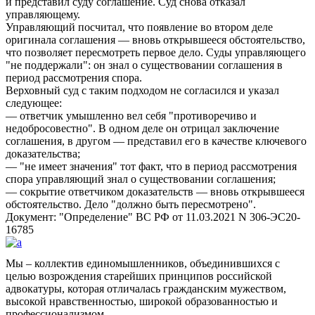
и представил суду соглашение. Суд снова отказал
управляющему.
Управляющий посчитал, что появление во втором деле
оригинала соглашения — вновь открывшееся обстоятельство,
что позволяет пересмотреть первое дело. Суды управляющего
не поддержали
: он знал о существовании соглашения в
период рассмотрения спора.
Верховный суд с таким подходом не согласился и указал
следующее:
— ответчик умышленно вел себя
противоречиво и
недобросовестно
. В одном деле он отрицал заключение
соглашения, в другом — представил его в качестве ключевого
доказательства;
—
не имеет значения
тот факт, что в период рассмотрения
спора управляющий знал о существовании соглашения;
— сокрытие ответчиком доказательств — вновь открывшееся
обстоятельство. Дело
должно быть пересмотрено
.
Документ:
Определение
ВС РФ от 11.03.2021 N 306-ЭС20-
16785
Мы – коллектив единомышленников, объединившихся с
целью возрождения старейших принципов российской
адвокатуры, которая отличалась гражданским мужеством,
высокой нравственностью, широкой образованностью и
профессионализмом.