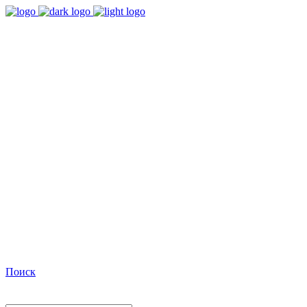
9:00 - 18:00
Время работы Пн-Пт
+7(495)482-32-03
Позвоните нам
Facebook
Поиск