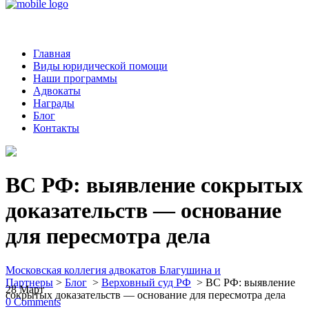
Главная
Виды юридической помощи
Наши программы
Адвокаты
Награды
Блог
Контакты
ВС РФ: выявление сокрытых
доказательств — основание
для пересмотра дела
Московская коллегия адвокатов Благушина и
Партнеры
>
Блог
>
Верховный суд РФ
>
ВС РФ: выявление
28
Март
сокрытых доказательств — основание для пересмотра дела
0
Comments