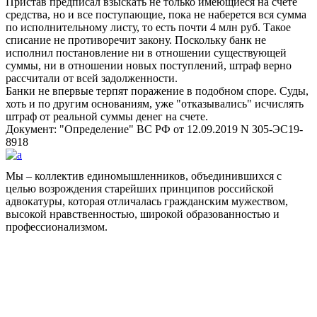
Пристав предписал взыскать не только имеющиеся на счете
средства, но и все поступающие, пока не наберется вся сумма
по исполнительному листу, то есть почти 4 млн руб. Такое
списание не противоречит закону. Поскольку банк не
исполнил постановление ни в отношении существующей
суммы, ни в отношении новых поступлений, штраф верно
рассчитали от всей задолженности.
Банки не впервые терпят поражение в подобном споре. Суды,
хоть и по другим основаниям, уже
отказывались
исчислять
штраф от реальной суммы денег на счете.
Документ:
Определение
ВС РФ от 12.09.2019 N 305-ЭС19-
8918
Мы – коллектив единомышленников, объединившихся с
целью возрождения старейших принципов российской
адвокатуры, которая отличалась гражданским мужеством,
высокой нравственностью, широкой образованностью и
профессионализмом.
Facebook