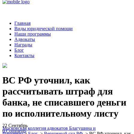
Главная
Виды юридической помощи
Наши программы
Адвокаты
Награды
Блог
Контакты
ВС РФ уточнил, как
рассчитывать штраф для
банка, не списавшего деньги
по исполнительному листу
22
Сентябрь
Московская коллегия адвокатов Благушина и
0
Comments
Партнеры
>
Блог
>
Верховный суд РФ
>
ВС РФ уточнил, как