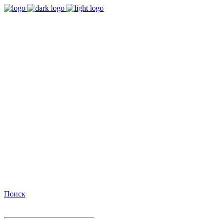
9:00 - 18:00
Время работы Пн-Пт
+7(495)482-32-03
Позвоните нам
Facebook
Поиск