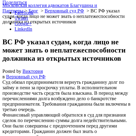
Поделиться
Московская коллегия адвокатов Благушина и
Партнеры
>
Блог
>
Верховный суд РФ
>
ВС РФ указал
Facebook
судам, когда лицо не может знать о неплатежеспособности
Twitter
должника из открытых источников
Google+
LinkedIn
ВС РФ указал судам, когда лицо не
может знать о неплатежеспособности
должника из открытых источников
Posted by
Виктория
в
Верховный суд РФ
Суд обязал предпринимателя вернуть гражданину долг по
займу и пени за просрочку уплаты. В исполнительном
производстве часть средств была взыскана. В период между
перечислениями долга возбуждено дело о банкротстве
предпринимателя. Требования гражданина были включены в
третью очередь.
Финансовый управляющий обратился в суд для признания
сделок по перечислению суммы долга недействительными.
Они были совершены с предпочтением перед другими
кредиторами. Гражданин должен был знать о