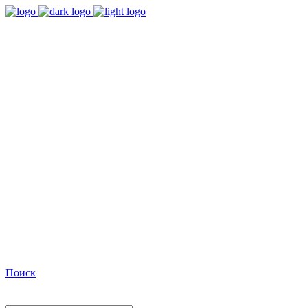
9:00 - 18:00
Время работы Пн-Пт
+7(495)482-32-03
Позвоните нам
Facebook
Поиск