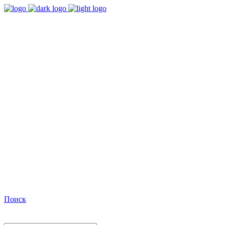
9:00 - 18:00
Время работы Пн-Пт
+7(495)482-32-03
Позвоните нам
Facebook
Поиск