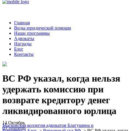
Главная
Виды юридической помощи
Наши программы
Адвокаты
Награды
Блог
Контакты
ВС РФ указал, когда нельзя
удержать комиссию при
возврате кредитору денег
ликвидированного юрлица
14
Октябрь
Московская коллегия адвокатов Благушина и
0
Comments
Партнеры
>
Блог
>
Верховный суд РФ
>
ВС РФ указал, когда