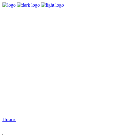
9:00 - 18:00
Время работы Пн-Пт
+7(495)482-32-03
Позвоните нам
Facebook
Поиск