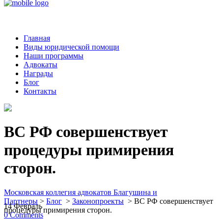
Главная
Виды юридической помощи
Наши программы
Адвокаты
Награды
Блог
Контакты
ВС РФ совершенствует
процедуры примирения
сторон.
Московская коллегия адвокатов Благушина и
Партнеры
>
Блог
>
Законопроекты
>
ВС РФ совершенствует
14
Февраль
процедуры примирения сторон.
0
Comments