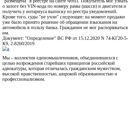
размещена
в реестре на сайте ФНП. Покупатель мог узнать
о залоге без VIN-кода по номеру рамы (шасси) и двигателя и
получить у нотариуса выписку из реестра уведомлений.
Кроме того, суды
не учли
следующее: на момент продажи
уже было принято решение об обращении взыскания на
автомобиль в пользу банка. Гражданин не мог распоряжаться
им.
Документ:
Определение
ВС РФ от 15.12.2020 N 74-КГ20-5-
К9, 2-8260/2019
Мы – коллектив единомышленников, объединившихся с
целью возрождения старейших принципов российской
адвокатуры, которая отличалась гражданским мужеством,
высокой нравственностью, широкой образованностью и
профессионализмом.
Facebook
НАВИГАЦИЯ