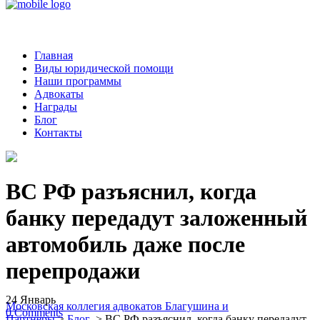
Главная
Виды юридической помощи
Наши программы
Адвокаты
Награды
Блог
Контакты
ВС РФ разъяснил, когда
банку передадут заложенный
автомобиль даже после
перепродажи
24
Январь
Московская коллегия адвокатов Благушина и
0
Comments
Партнеры
>
Блог
>
ВС РФ разъяснил, когда банку передадут