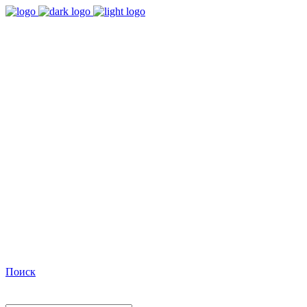
9:00 - 18:00
Время работы Пн-Пт
+7(495)482-32-03
Позвоните нам
Facebook
Поиск