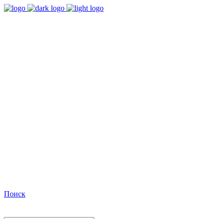
9:00 - 18:00
Время работы Пн-Пт
+7(495)482-32-03
Позвоните нам
Facebook
Поиск