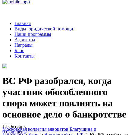
Главная
Виды юридической помощи
Наши программы
Адвокаты
Награды
Блог
Контакты
ВС РФ разобрался, когда
участник обособленного
спора может повлиять на
основное дело о банкротстве
17
Октябрь
Московская коллегия адвокатов Благушина и
0
Comments
Партнеры
>
Блог
>
Верховный суд РФ
>
ВС РФ разобрался,