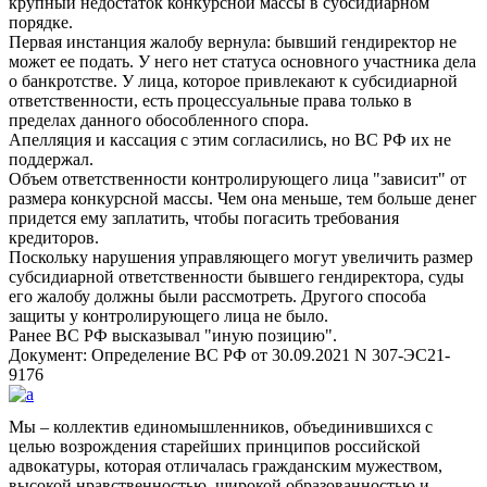
крупный недостаток конкурсной массы в субсидиарном
порядке.
Первая инстанция жалобу вернула: бывший гендиректор не
может ее подать. У него нет статуса основного участника дела
о банкротстве. У лица, которое привлекают к субсидиарной
ответственности, есть процессуальные права только в
пределах данного обособленного спора.
Апелляция и кассация с этим согласились, но ВС РФ их не
поддержал.
Объем ответственности контролирующего лица
зависит
от
размера конкурсной массы. Чем она меньше, тем больше денег
придется ему заплатить, чтобы погасить требования
кредиторов.
Поскольку нарушения управляющего могут увеличить размер
субсидиарной ответственности бывшего гендиректора, суды
его жалобу должны были рассмотреть. Другого способа
защиты у контролирующего лица не было.
Ранее ВС РФ высказывал
иную позицию
.
Документ: Определение ВС РФ от 30.09.2021 N 307-ЭС21-
9176
Мы – коллектив единомышленников, объединившихся с
целью возрождения старейших принципов российской
адвокатуры, которая отличалась гражданским мужеством,
высокой нравственностью, широкой образованностью и