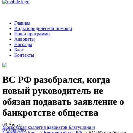
Главная
Виды юридической помощи
Наши программы
Адвокаты
Награды
Блог
Контакты
ВС РФ разобрался, когда
новый руководитель не
обязан подавать заявление о
банкротстве общества
09
Август
Московская коллегия адвокатов Благушина и
0
Comments
Партнеры
>
Блог
>
Верховный суд РФ
>
ВС РФ разобрался,