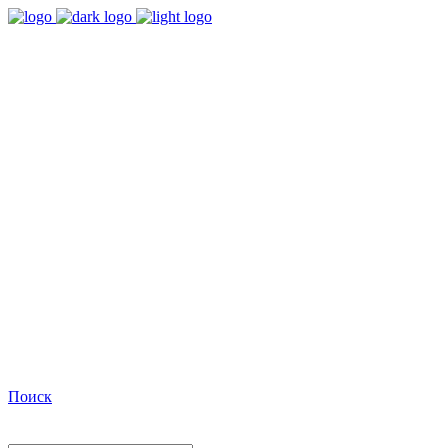
9:00 - 18:00
Время работы Пн-Пт
+7(495)482-32-03
Позвоните нам
Facebook
Поиск