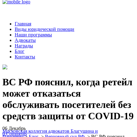
Главная
Виды юридической помощи
Наши программы
Адвокаты
Награды
Блог
Контакты
ВС РФ пояснил, когда ретейл
может отказаться
обслуживать посетителей без
средств защиты от COVID-19
06
Декабрь
Московская коллегия адвокатов Благушина и
0
Comments
Партнеры
>
Блог
>
Верховный суд РФ
>
ВС РФ пояснил,