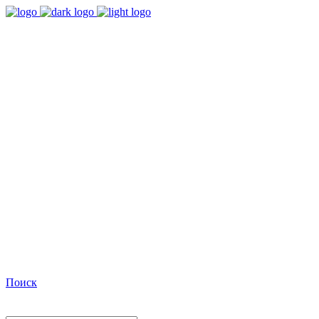
9:00 - 18:00
Время работы Пн-Пт
+7(495)482-32-03
Позвоните нам
Facebook
Поиск