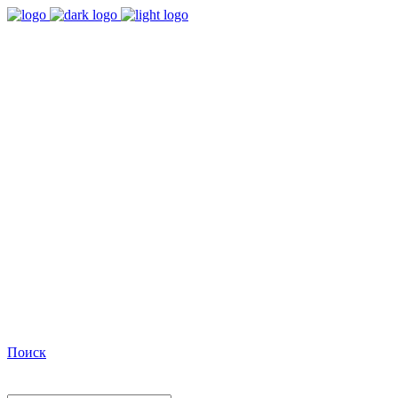
9:00 - 18:00
Время работы Пн-Пт
+7(495)482-32-03
Позвоните нам
Facebook
Поиск