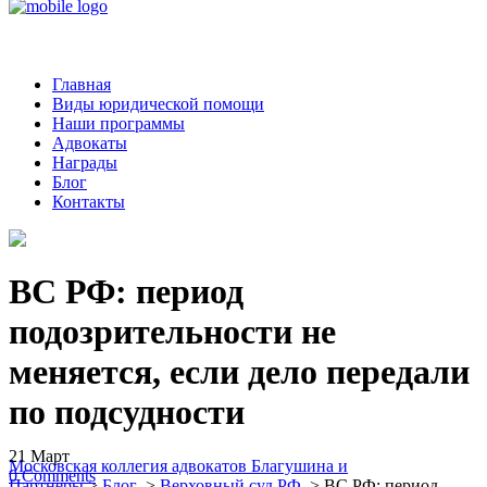
Главная
Виды юридической помощи
Наши программы
Адвокаты
Награды
Блог
Контакты
ВС РФ: период
подозрительности не
меняется, если дело передали
по подсудности
21
Март
Московская коллегия адвокатов Благушина и
0
Comments
Партнеры
>
Блог
>
Верховный суд РФ
>
ВС РФ: период