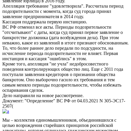
заявление юрлица) в 2016 году.
Апелляция требование
удовлетворила
. Рассчитала период
подозрительности с момента, когда суд города принял
заявление предпринимателя в 2014 году.
Кассация поддержала первую инстанцию.
ВС РФ отменил все акты. Периоды подозрительности
отсчитывают
с даты, когда суд принял первое заявление о
банкротстве должника (дата возбуждения дела). При этом
неважно, какое из заявлений в итоге признают обоснованным.
То, что более раннее дело передали по подсудности, на
исчисление периода подозрительности не влияет. Первая
инстанция и кассация
ошиблись
в этом.
Кроме того, апелляция
не учла
недобросовестного
поведения контролирующих общество лиц. Еще с 2011 года
поступали заявления кредиторов о признании общества
банкротом. Оно выборочно гасило их требования и тем
самым меняло периоды подозрительности, чтобы избежать
оспаривания сделок.
Дело направили на новое рассмотрение.
Документ:
Определение
ВС РФ от 04.03.2021 N 305-ЭС17-
2507(
Мы – коллектив единомышленников, объединившихся с
целью возрождения старейших принципов российской
адвокатуры, которая отличалась гражданским мужеством,