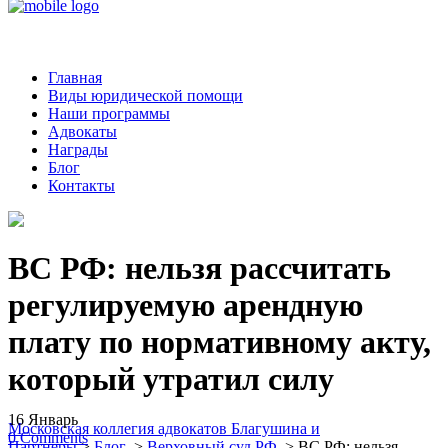
Главная
Виды юридической помощи
Наши программы
Адвокаты
Награды
Блог
Контакты
ВС РФ: нельзя рассчитать
регулируемую арендную
плату по нормативному акту,
который утратил силу
16
Январь
Московская коллегия адвокатов Благушина и
0
Comments
Партнеры
>
Блог
>
Верховный суд РФ
>
ВС РФ: нельзя