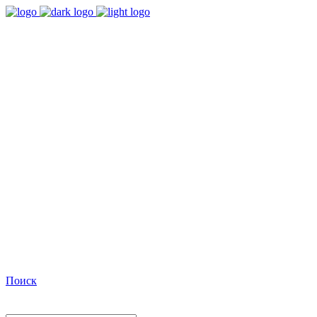
9:00 - 18:00
Время работы Пн-Пт
+7(495)482-32-03
Позвоните нам
Facebook
Поиск