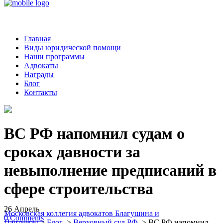
Главная
Виды юридической помощи
Наши программы
Адвокаты
Награды
Блог
Контакты
ВС РФ напомнил судам о
сроках давности за
невыполнение предписаний в
сфере строительства
26
Апрель
Московская коллегия адвокатов Благушина и
0
Comments
Партнеры
>
Блог
>
Верховный суд РФ
>
ВС РФ напомнил