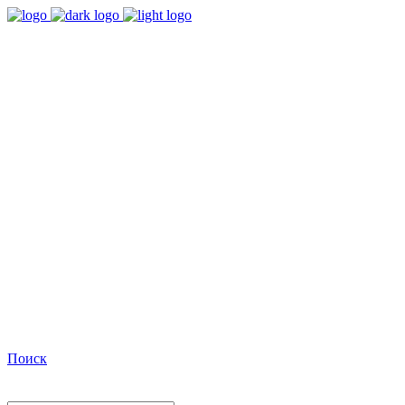
9:00 - 18:00
Время работы Пн-Пт
+7(495)482-32-03
Позвоните нам
Facebook
Поиск