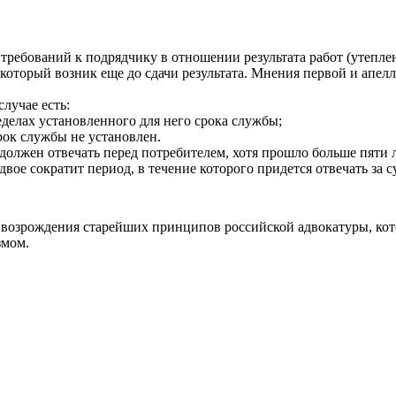
 требований к подрядчику в отношении результата работ (утепле
 который возник еще до сдачи результата. Мнения первой и ап
случае есть:
ределах установленного для него срока службы;
срок службы не установлен.
должен отвечать перед потребителем, хотя прошло больше пяти л
вое сократит период, в течение которого придется отвечать за 
возрождения старейших принципов российской адвокатуры, кот
змом.