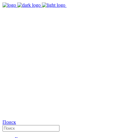
9:00 - 18:00
Время работы Пн-Пт
+7(495)482-32-03
Позвоните нам
Facebook
Поиск