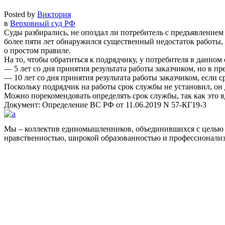
Posted by
Виктория
в
Верховный суд РФ
Суды разбирались, не опоздал ли потребитель с предъявлением
более пяти лет обнаружился существенный недостаток работы,
о простом правиле.
На то, чтобы обратиться к подрядчику, у потребителя в данном 
— 5 лет со дня принятия результата работы заказчиком, но в п
— 10 лет со дня принятия результата работы заказчиком, если 
Поскольку подрядчик на работы срок службы не установил, он 
Можно порекомендовать определять срок службы, так как это вд
Документ: Определение ВС РФ от 11.06.2019 N 57-КГ19-3
Мы – коллектив единомышленников, объединившихся с целью 
нравственностью, широкой образованностью и профессионали
Facebook
НАВИГАЦИЯ