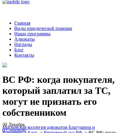
Главная
Виды юридической помощи
Наши программы
Адвокаты
Награды
Блог
Контакты
ВС РФ: когда покупателя,
который заплатил за ТС,
могут не признать его
собственником
30
Декабрь
Московская коллегия адвокатов Благушина и
0
Comments
Партнеры
>
Блог
>
Верховный суд РФ
>
ВС РФ: когда