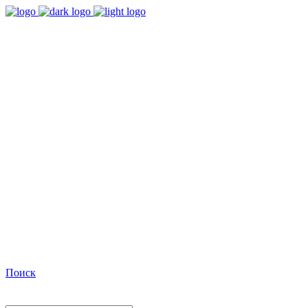
9:00 - 18:00
Время работы Пн-Пт
+7(495)482-32-03
Позвоните нам
Facebook
Поиск