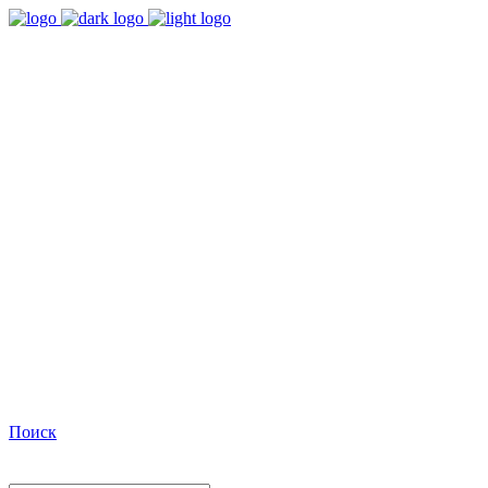
9:00 - 18:00
Время работы Пн-Пт
+7(495)482-32-03
Позвоните нам
Facebook
Поиск