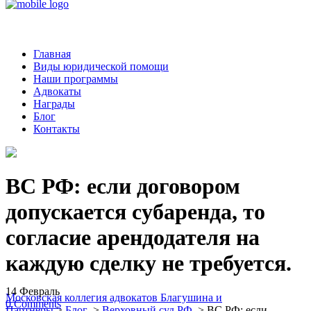
Главная
Виды юридической помощи
Наши программы
Адвокаты
Награды
Блог
Контакты
ВС РФ: если договором
допускается субаренда, то
согласие арендодателя на
каждую сделку не требуется.
14
Февраль
Московская коллегия адвокатов Благушина и
0
Comments
Партнеры
>
Блог
>
Верховный суд РФ
>
ВС РФ: если