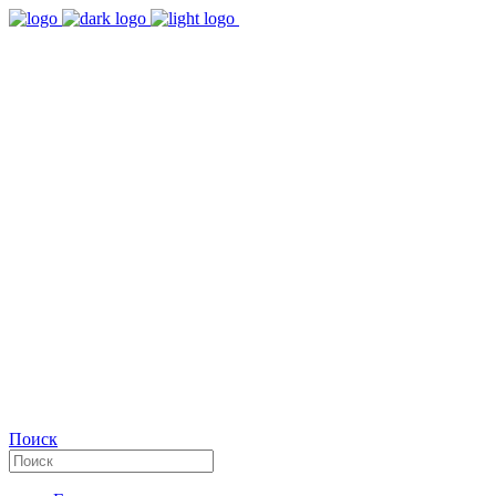
9:00 - 18:00
Время работы Пн-Пт
+7(495)482-32-03
Позвоните нам
Facebook
Поиск