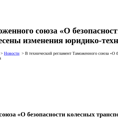
оженного союза «О безопаснос
несены изменения юридико-тех
>
Новости
>
В технический регламент Таможенного союза «О б
а
союза «О безопасности колесных транспо