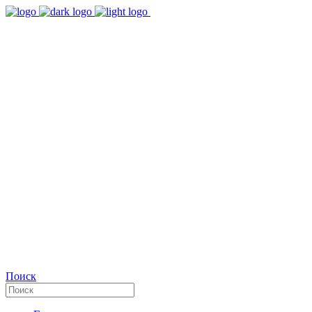
9:00 - 18:00
Время работы Пн-Пт
+7(495)482-32-03
Позвоните нам
Facebook
Поиск