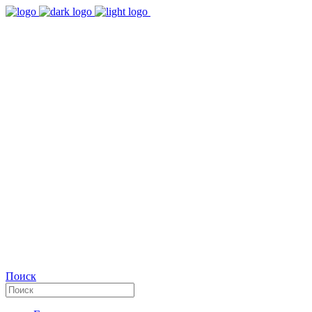
9:00 - 18:00
Время работы Пн-Пт
+7(495)482-32-03
Позвоните нам
Facebook
Поиск