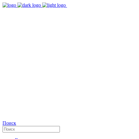
9:00 - 18:00
Время работы Пн-Пт
+7(495)482-32-03
Позвоните нам
Facebook
Поиск