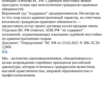
позицию Пленума ВС РФ. Судебную неустойку можно
присудить только при неисполнении гражданско-правовых
обязанностей.
Верховный суд
поддержал
предпринимателя. Несмотря на
то что спор носил административный характер, на ответчика
возложили гражданско-правовую обязанность —
предоставить истцу проект договора купли-продажи земли.
Отдельно ВС РФ отметил: АПК РФ
не содержит
положений, ограничивающих взыскание судебной неустойки
по административным спорам.
Документ:
Определение
ВС РФ от 23.03.2021 N 306-ЭС20-
12906
Мы – коллектив единомышленников, объединившихся с
целью возрождения старейших принципов российской
адвокатуры, которая отличалась гражданским мужеством,
высокой нравственностью, широкой образованностью и
профессионализмом.
Facebook