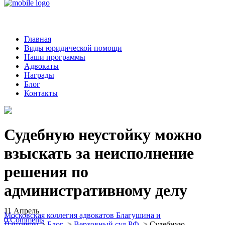
Главная
Виды юридической помощи
Наши программы
Адвокаты
Награды
Блог
Контакты
Судебную неустойку можно
взыскать за неисполнение
решения по
административному делу
11
Апрель
Московская коллегия адвокатов Благушина и
0
Comments
Партнеры
>
Блог
>
Верховный суд РФ
>
Судебную