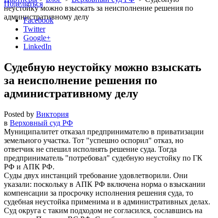
Поделиться
неустойку можно взыскать за неисполнение решения по
административному делу
Facebook
Twitter
Google+
LinkedIn
Судебную неустойку можно взыскать
за неисполнение решения по
административному делу
Posted by
Виктория
в
Верховный суд РФ
Муниципалитет отказал предпринимателю в приватизации
земельного участка. Тот
успешно оспорил
отказ, но
ответчик не спешил исполнять решение суда. Тогда
предприниматель
потребовал
судебную неустойку по ГК
РФ и АПК РФ.
Суды двух инстанций требование удовлетворили. Они
указали: поскольку в АПК РФ включена норма о взыскании
компенсации за просрочку исполнения решения суда, то
судебная неустойка применима и в административных делах.
Суд округа с таким подходом не согласился, сославшись на