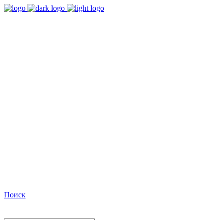
9:00 - 18:00
Время работы Пн-Пт
+7(495)482-32-03
Позвоните нам
Facebook
Поиск