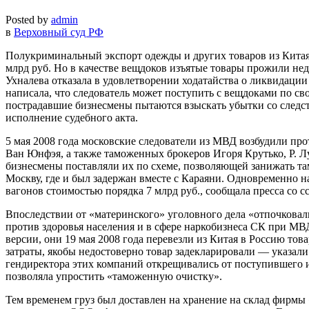
Posted by
admin
в
Верховный суд РФ
Полукриминальный экспорт одежды и других товаров из Китая 
млрд руб. Но в качестве вещдоков изъятые товары прожили недо
Ухналева отказала в удовлетворении ходатайства о ликвидации
написала, что следователь может поступить с вещдоками по с
пострадавшие бизнесмены пытаются взыскать убытки со следст
исполнение судебного акта.
5 мая 2008 года московские следователи из МВД возбудили пр
Ван Юнфэя, а также таможенных брокеров Игоря Крутько, Р. Лу
бизнесмены поставляли их по схеме, позволяющей занижать там
Москву, где и был задержан вместе с Караяни. Одновременно н
вагонов стоимостью порядка 7 млрд руб., сообщала пресса со
Впоследствии от «материнского» уголовного дела «отпочковали
против здоровья населения и в сфере наркобизнеса СК при МВ
версии, они 19 мая 2008 года перевезли из Китая в Россию то
затраты, якобы недостоверно товар задекларировали — указали
гендиректора этих компаний открещивались от поступившего из
позволяла упростить «таможенную очистку».
Тем временем груз был доставлен на хранение на склад фирмы