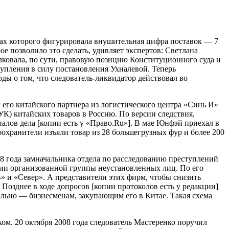
лах которого фигурировала внушительная цифра поставок — 7
е позволило это сделать, удивляет экспертов: Светлана
лковала, по сути, правовую позицию Конституционного суда и
тупления в силу постановления Ухналевой. Теперь
ы о том, что следователь-ликвидатор действовал во
его китайского партнера из логистического центра «Синь И»
УК) китайских товаров в Россию. По версии следствия,
алов дела [копии есть у «Право.Ru»]. В мае Юнфэй приехал в
охранители изъяли товар из 28 большегрузных фур и более 200
08 года замначальника отдела по расследованию преступлений
нии организованной группы неустановленных лиц. По его
В» и «Север». А представители этих фирм, чтобы снизить
Позднее в ходе допросов [копии протоколов есть у редакции]
ально — бизнесменам, закупающим его в Китае. Такая схема
м. 20 октября 2008 года следователь Мастеренко поручил