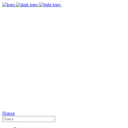
9:00 - 18:00
Время работы Пн-Пт
+7(495)482-32-03
Позвоните нам
Facebook
Поиск