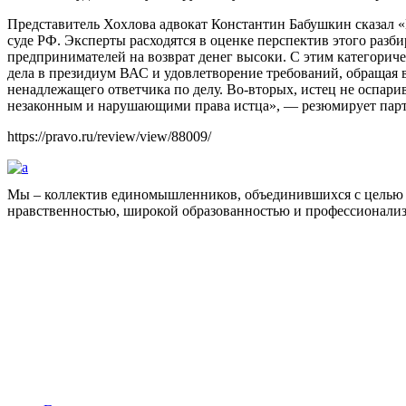
Представитель Хохлова адвокат Константин Бабушкин сказал «
суде РФ. Эксперты расходятся в оценке перспектив этого разб
предпринимателей на возврат денег высоки. С этим категорич
дела в президиум ВАС и удовлетворение требований, обращая вн
ненадлежащего ответчика по делу. Во-вторых, истец не оспарив
незаконным и нарушающими права истца», — резюмирует пар
https://pravo.ru/review/view/88009/
Мы – коллектив единомышленников, объединившихся с целью 
нравственностью, широкой образованностью и профессионали
Facebook
НАВИГАЦИЯ