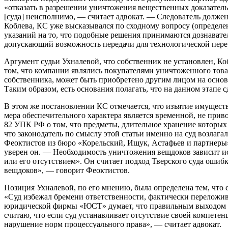
«отказать в разрешении уничтожения вещественных доказательс
[суда] неисполнимо, — считает адвокат. — Следователь должен
Коблева, КС уже высказывался по сходному вопросу (определени
указаний на то, что подобные решения принимаются дознавател
допускающий возможность передачи для технологической пере
Аргумент судьи Ухналевой, что собственник не установлен, К
том, что компании являлись покупателями уничтоженного товара
собственника, может быть приобретено другим лицом на основ
Таким образом, есть основания полагать, что на данном этапе 
В этом же постановлении КС отмечается, что изъятие имущества
мера обеспечительного характера является временной, не при
82 УПК РФ о том, что предметы, длительное хранение которых
что законодатель по смыслу этой статьи именно на суд возла
Феоктистов из бюро «Корельский, Ищук, Астафьев и партнеры»
уверен он. — Необходимость уничтожения вещдоков зависит ис
или его отсутствием». Он считает подход Тверского суда ошибк
вещдоков», — говорит Феоктистов.
Позиция Ухналевой, по его мнению, была определена тем, что 
«Суд избежал бремени ответственности, фактически переложив 
юридической фирмы «ЮСТ» думает, что правильным выходом для
считаю, что если суд устанавливает отсутствие своей компетен
нарушение норм процессуального права», — считает адвокат.