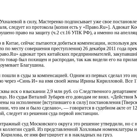
 Ухналевой в силу, Мастеренко подписывает уже свое постановл
ля, следует из протокола [копия есть у «Право.Ru»]. Адвокат Коб
ушено право на защиту (ч.2 ст.16 УПК РФ), а именно на апелл
 Китае, сейчас пытаются добиться компенсации, используя дек
о по месту совершения преступления) 26 декабря 2011 года пре
«Право.Ru» адвокат трех китайских предпринимателей, закупавш
то товар был похищен и распродан, так как видели его на прила
доумевает Благушина.
ны пошли в суды за компенсацией. Одним из первых сделал это
ию через «Синь И» на имя своей жены Ирины Кирилловой. Все 1
квы иск о взыскании 2,9 млн руб. со Следственного департамен
ицо. Но судья Виталий Зубарев его доводам не внял. «Действия
ны на исполнение [вступившего в силу] постановления [Тверско
ии, что им и было сделано», — говорится в судебном акте от 12 
й, следует из решения суда первой инстанции.
ажный суд Московского округа это решение утвердили, но с не
 коллегии судей. Из представленной Хохловым номенклатуры не 
 Кирилова, ее имя фигурирует и в накладных на груз.