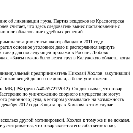
ение об ликвидации груза. Партия вещдоков из Красногорска
лев считает, что здесь следователь вынес постановление с
яционное обжалование судебных решений.
риминализацию статьи «контрабанда» в 2011 году.
кратил основное уголовное дело и распорядился вернуть
ий товар для последующей продажи в России, Любовь
вках. «Зачем нужно было везти груз в Калужскую область, когда
 индивидуальный предприниматель Николай Хохлов, закупивший
7 тюков вещей до него не дошли, а были уничтожены.
та МВД РФ (дело А40-55727/2012). Он доказывал, что товар
 Мастеренко по уничтожению спорного имущества не могут
го районного] суда, в котором указывалось на возможность
декабря 2012 года. Защита прав Хохлова в этом случае
сколько другой мотивировкой. Хохлов к тому же и не доказал,
усматривается, что товар является его собственностью,