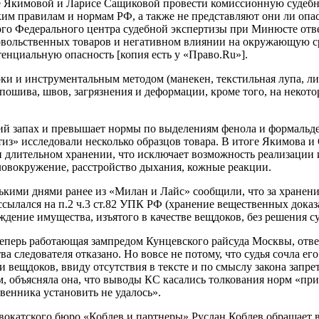
 Якимовой и Ларисе Сащиковой провести комиссионную судебную
им правилам и нормам РФ, а также не представляют они ли опа
ого Федерального центра судебной экспертизы при Минюсте отв
овольственных товаров и негативном влиянии на окружающую ср
енциальную опасность [копия есть у «Право.Ru»].
 и инструментальным методом (манекен, текстильная лупа, лин
пошива, швов, загрязнения и деформации, кроме того, на некото
ий запах и превышает нормы по выделениям фенола и формальде
ртиз» исследовали несколько образцов товара. В итоге Якимова
длительном хранении, что исключает возможность реализации и
оловокружение, расстройство дыхания, кожные реакции.
лькими днями ранее из «Милан и Лайс» сообщили, что за хранени
сылался на п.2 ч.3 ст.82 УПК РФ (хранение вещественных доказ
ждение имущества, изъятого в качестве вещдоков, без решения с
теперь работающая зампредом Кунцевского райсуда Москвы, отв
ва следователя отказано. Но вовсе не потому, что судья сочла 
вещдоков, ввиду отсутствия в тексте и по смыслу закона запре
ом, объясняла она, что выводы КС касались толкования норм «п
венника установить не удалось».
вокатского бюро «Коблев и партнеры» Руслан Коблев обращает в