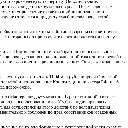
 товароведческую экспертизу. Он хотел узнать,
сности для людей и окружающей среды. Позже адвокатам
етят, что «проведение исследований по определению
еду не относится к предмету судебно-товароведческой
ейка) установили, что китайские товары на соответствуют
рых нет данных о производителе [копия заключения есть у
гида». Подтвердили это и в лаборатории испытательного
 и Сащикова сделали вывод о повышенной токсичности вещей и
 использования товаров по назначению. Они даже жаловались
е груза нужно заплатить 11,94 млн руб., попросил Тверской
ательств) и постановление Конституционного суда РФ от 16
уда невозможно.
етила Мастеренко двусмысленно. В резолютивной части ее
его доводы необоснованными. «[Суд] не видит правовых
та для осуществления этого действия по волеизъявления
рименительно к соблюдению прав собственников и законных
нимание на то, что формально в резолютивной части сказано