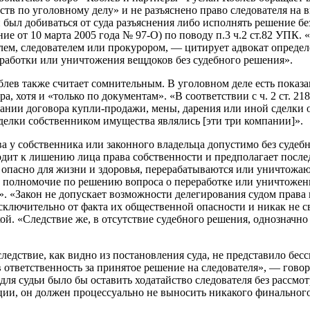
тв по уголовному делу» и не разъяснено право следователя на 
 был добиваться от суда разъяснения либо исполнять решение б
е от 10 марта 2005 года № 97-О) по поводу п.3 ч.2 ст.82 УПК. 
ем, следователем или прокурором, — цитирует адвокат определе
работки или уничтожения вещдоков без судебного решения».
облев также считает сомнительным. В уголовном деле есть пока
, хотя и «только по документам». «В соответствии с ч. 2 ст. 2
ании договора купли-продажи, мены, дарения или иной сделки 
сделки собственником имущества являлись [эти три компании]».
 у собственника или законного владельца допустимо без судебно
водит к лишению лица права собственности и предполагает посл
 опасно для жизни и здоровья, перерабатываются или уничтожаю
гал полномочие по решению вопроса о переработке или уничтоже
. «Закон не допускает возможности делегирования судом права 
ключительно от факта их общественной опасности и никак не с
ой. «Следствие же, в отсутствие судебного решения, однозначно
следствие, как видно из постановления суда, не представило бе
ответственность за принятое решение на следователя», — говор
 судьи было бы оставить ходатайство следователя без рассмот
ции, он должен процессуально не выносить никакого финального 