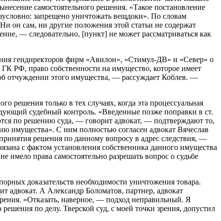
вынесение самостоятельного решения. «Такое постановление
езусловно: запрещено уничтожать вещдоки». По словам
«Ни он сам, ни другие положения этой статьи не содержат
ние, — следовательно, [пункт] не может рассматриваться как
зания гендиректоров фирм «Авилон», «Стимул-ДВ» и «Север» о
18 ГК РФ, право собственности на имущество, которое имеет
об отчуждении этого имущества, — рассуждает Коблев. —
го решения только в тех случаях, когда эта процессуальная
едующий судебный контроль. «Введенные позже поправки в ст.
тся по решению суда, — говорит адвокат, — подтверждают то,
нию имущества». С ним полностью согласен адвокат Вячеслав
принятия решения по данному вопросу в адрес следствия, —
вязана с фактом установления собственника данного имущества
 не имело права самостоятельно разрешать вопрос о судьбе
сспорных доказательств необходимости уничтожения товара.
ит адвокат. А Александр Боломатов, партнер, адвокат
рения. «Отказать, наверное, — подход неправильный. Я
решения по делу. Тверской суд, с моей точки зрения, допустил