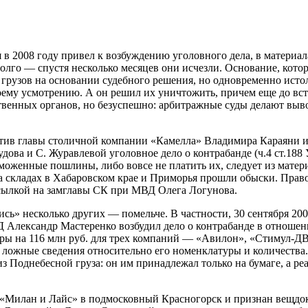
в 2008 году привел к возбуждению уголовного дела, в материа
лго — спустя несколько месяцев они исчезли. Основание, которо
 грузов на основании судебного решения, но одновременно исто
воему усмотрению. А он решил их уничтожить, причем еще до вс
венных органов, но безуспешно: арбитражные суды делают вывод
отив главы столичной компании «Камелла» Владимира Караяни и 
дова и С. Журавлевой уголовное дело о контрабанде (ч.4 ст.188 
оженные пошлины, либо вовсе не платить их, следует из матери
а складах в Хабаровском крае и Приморья прошли обыски. Право
 ссылкой на замглавы СК при МВД Олега Логунова.
сь» несколько других — помельче. В частности, 30 сентября 20
Д Александр Мастеренко возбудил дело о контрабанде в отноше
вары на 116 млн руб. для трех компаний — «Авилон», «Стимул-Д
 ложные сведения относительно его номенклатуры и количества. 
 Поднебесной груза: он им принадлежал только на бумаге, а ре
 «Милан и Лайс» в подмосковный Красногорск и признан вещдоко