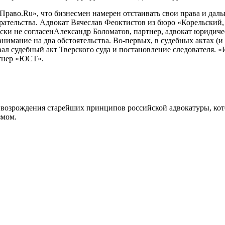
Право.Ru», что бизнесмен намерен отстаивать свои права и да
ирательства. Адвокат Вячеслав Феоктистов из бюро «Корельский
ески не согласенАлександр Боломатов, партнер, адвокат юриди
имание на два обстоятельства. Во-первых, в судебных актах (и э
ал судебный акт Тверского суда и постановление следователя. «
тнер «ЮСТ».
возрождения старейших принципов российской адвокатуры, кот
змом.