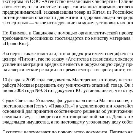
экспертам из ООО «Агентство независимых экспертиз» Галине
соответствуют ли изъятые товары санитарно-эпидемиологическ
предпринимателей, заказывавшим товар из Китая, из Российск
потенциальной опасности для жизни и здоровья людей непрод
экспертизы» — такое исследование на может установить их пот
Но Якимова и Сащикова с помощью органолептической проверки
требованиям российских госстандартов по качеству материала, 
«Право.Ru»].
Эксперты также отметили, что «продукция имеет специфическ
центра «Питон», где по заказу «Агентства независимых экспе
усилении миграции вредных веществ в окружающую среду при 
на аллергические реакции во время осмотра товаров: ринит, г
10 февраля 2009 года следователь Мастеренко, которому неско
райсуд Москвы разрешить ему уничтожить опасный товар. Он с
июля 2008 года №9. Этот документ КС устанавливает, что отчу
Судья Светлана Ухналева, фигурантка «списка Магнитского», 
постановления [есть у «Право.Ru»] в удовлетворении ходатайст
оснований для принятия собственного решения об уничтожении 
следователя», — говорится в мотивировочной части. Дело в т
владельцев имущества, а по настоящему уголовному делу собст
Эксперты недоумевают по поводу этого документа. Партнер ад