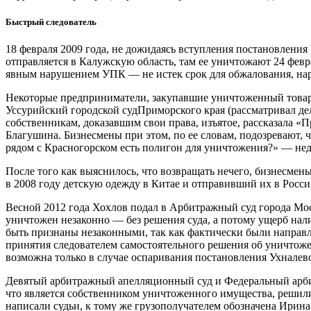
Быстрый следователь
18 февраля 2009 года, не дожидаясь вступления постановления
отправляется в Калужскую область, там ее уничтожают 24 февра
явным нарушением УПК — не истек срок для обжалования, нар
Некоторые предприниматели, закупавшие уничтоженный товар в
Уссурийский городской судПриморского края (рассматривал дел
собственникам, доказавшим свои права, изъятое, рассказала 
Благушина. Бизнесмены при этом, по ее словам, подозревают, ч
рядом с Красногорском есть полигон для уничтожения?» — не
После того как выяснилось, что возвращать нечего, бизнесме
в 2008 году детскую одежду в Китае и отправивший их в Росс
Весной 2012 года Хохлов подал в Арбитражный суд города Мос
уничтожен незаконно — без решения суда, а потому ущерб нал
быть признаны незаконными, так как фактически были направле
принятия следователем самостоятельного решения об уничтожен
возможна только в случае оспаривания постановления Ухналево
Девятый арбитражный апелляционный суд и Федеральный арбитр
что является собственником уничтоженного имущества, решили
написали судьи, к тому же грузополучателем обозначена Ирина