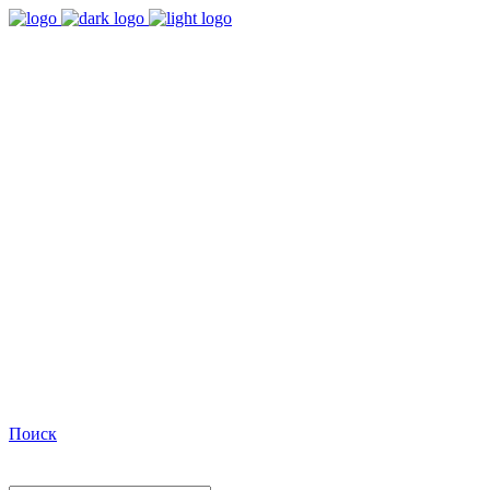
9:00 - 18:00
Время работы Пн-Пт
+7(495)482-32-03
Позвоните нам
Facebook
Поиск